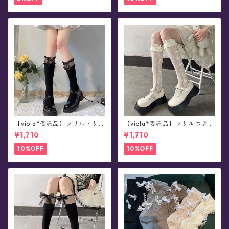
【viola*委託品】フリル・リボ
【viola*委託品】フリルつき・
ンつき・シアー切り替え・ソ
レース柄ソックス(全3色)
¥1,710
¥1,710
ックス(全2色)
10%OFF
10%OFF