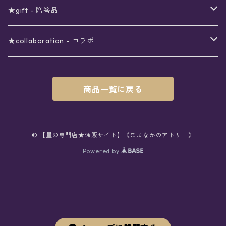
シール
アロマスプレー
月
夜空の星月
星
スター
〜6000円
扇子(うちわ)
ネックレス
トップス
珈琲
★gift - 贈答品
レター
花
月
フラワー
星
ブラウス
〜7000円
インテリア
チョーカー
ボトムス
紅茶
ラッピング用オプション
★collaboration - コラボ
スタンプ
雫
花
レース
月
シャツ
クッション
星
スカート
〜8000円
バス用品
リング
ソックス
緑茶
クリスマスギフト
星喫茶キピア
商品一覧に戻る
カード
果実
動物
リボン
太陽
セーター
タオル
月
パンツ
星
レックウォーマー
〜9000円
マスク
ブレスレット
バッグ
星菓子
バレンタインギフト
Stellatium(姉妹店委託)
インク
雲
鳥
スクール
天体
プルオーバー
タペストリー
月
タイツ
星
ショルダー
prologue passage
JUNK FOOD OPERA
〜10000円
キッチン
ブローチ
ハット
パスタ
母の日ギフト
MOON BEAR(姉妹店委託)
© 【星の専門店★通販サイト】《まよなかのアトリエ》
ペン
リボン
Powered by
雫
ロリィタ
宇宙
Tシャツ
収納ケース
太陽
ニーハイソックス
月
リュック
ラスク
ノーコピーライトガール
マグカップ
星
ニット
ぬいぐるみ
10001円〜
キーホルダー
時計
シューズ
焼き菓子
ホワイトデーギフト
viola*(姉妹店委託)
消しゴム
ハート
雲
ユニコーン
星座
スウェット
時計
煌めき
ハイソックス
太陽
トート
パン
サーモタンブラー
月
ベレー
バッグ
ストラップ
懐中時計
サンダル
クッキー/サブレ
ワンピース
ケース
ピンブローチ
ネクタイ
新星生活応援
Lady,Twinkle☆
ボールペン
くま
リボン
クラゲ
銀河
パーカー
マット
宇宙
クルーソックス
星座
ハンド
チョコレート
キャンドル
花
キャップ
バッグチャーム
腕時計
パンプス
フィナンシェ
アクセサリー
缶
ネクタイ
本
バッグチャーム
セットアップ
父の日ギフト
クリエイター