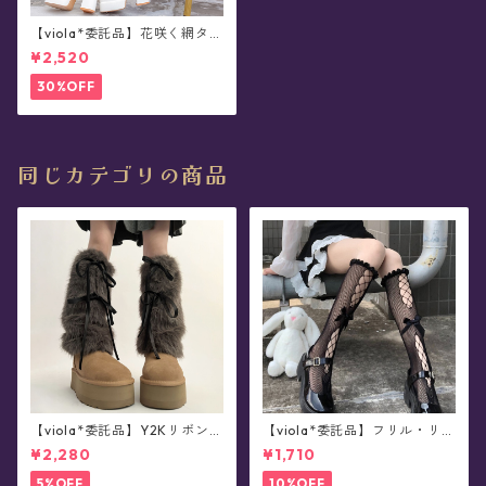
【viola*委託品】花咲く網タイ
ツ- Fairy Butterfly
¥2,520
30%OFF
同じカテゴリの商品
【viola*委託品】Y2Kリボン・
【viola*委託品】フリル・リボ
レッグウォーマー(全4色)
ンつき・網タイツ/ソックス(全
¥2,280
¥1,710
2色)
5%OFF
10%OFF