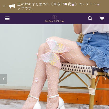
星の煌めきを集めた《真夜中百貨店》セレクトショ
ップです。