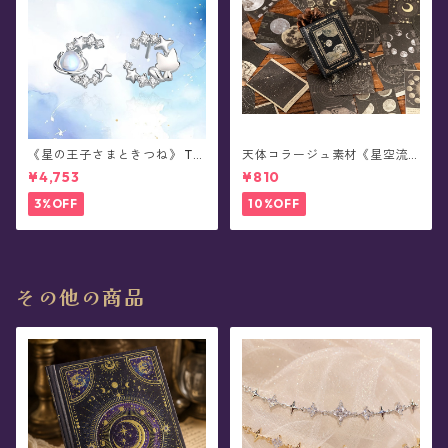
《星の王子さまときつね》 Th
天体コラージュ素材《星空流
e Little Prince 星と結ぶ絆 シ
光》豆本型ペーパー(60枚入)
¥4,753
¥810
ルバーピアス/イヤリング
3%OFF
10%OFF
その他の商品