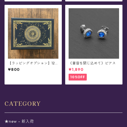
【ラッピングオプション】12
《蒼宙を閉じ込めて》ピアス
星座の魔法陣ギフトボックス
¥800
¥1,890
(小・ブラック/ホワイト) ※単
品購入不可
10%OFF
CATEGORY
★new - 新入荷