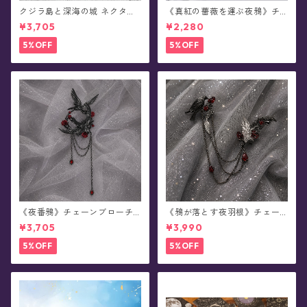
クジラ島と深海の城 ネクタイ/
《真紅の薔薇を運ぶ夜鴉》チ
ショートタイ/リボンタイ/リボ
ェーンブローチ/襟ブローチ
¥3,705
¥2,280
ン(全8種)
5%OFF
5%OFF
《夜番鴉》チェーンブローチ/
《鴉が落とす夜羽根》チェー
襟ブローチ
ンブローチ/襟ブローチ
¥3,705
¥3,990
5%OFF
5%OFF