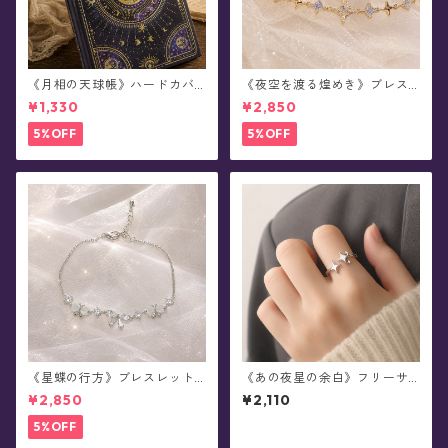
《月相の天球帳》ハードカバ
《夜空を渡る煌めき》ブレス
ーノート
レット(全2色)
¥1,330
¥2,850
5%OFF
5%OFF
《星蝶の行方》ブレスレット
《あの夜星の余白》フリーサ
(全2色)
イズ・リング
¥2,850
¥2,110
5%OFF