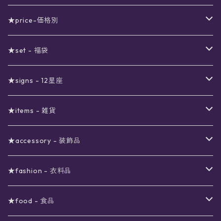
★price-価格別
セール
★set - 福袋
真夜中のSALE
〜1000円
12星座福袋
★signs - 12星座
予約限定SALE
〜2000円
星の市福袋
12星座ギフトセット
★items - 雑貨
ブラックフライデーSALE
〜3000円
ステーショナリー
★accessory - 装飾品
viola*(姉妹ブランド)SALE
ギフトボックス
〜4000円
メイクアップ
ピアス
★fashion - 衣料品
ノート
ネイルカラー
星
〜5000円
ポーチ
イヤリング
ワンピース
★food - 食品