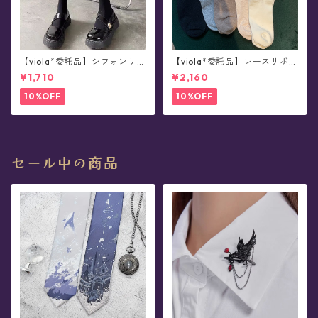
【viola*委託品】シフォンリボ
【viola*委託品】レースリボン
ンつきソックス(全2色)
ソックス(全4色)
¥1,710
¥2,160
10%OFF
10%OFF
セール中の商品