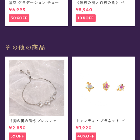
星空 グラデーション チュール
《黒夜の鴉と白夜の魚》 ペア
プリーツ スカート - Proxima
デザイン・リング
¥6,993
¥5,940
(全4色)
30%OFF
10%OFF
その他の商品
《胸の奥の瞬きブレスレッ
キャンディ・プラネット ピア
ト》ブレスレット(全2色)
ス
¥2,850
¥1,920
5%OFF
40%OFF