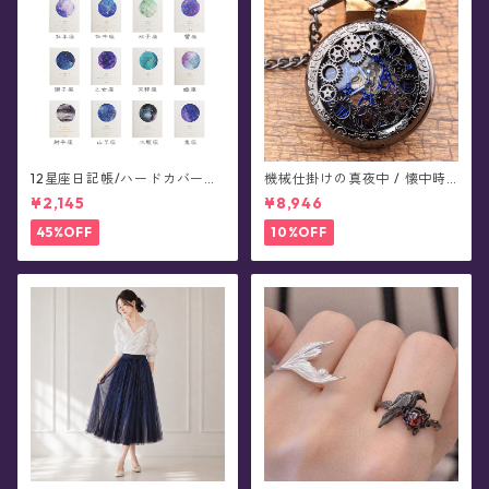
12星座日記帳/ハードカバーノ
機械仕掛けの真夜中 / 懐中時
ート - planet marble
計(全4色)
¥2,145
¥8,946
45%OFF
10%OFF