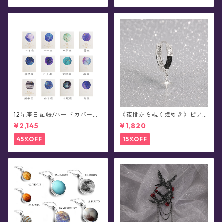
12星座日記帳/ハードカバーノ
《夜間から覗く煌めき》ピア
ート - planet marble
ス(片耳用)
¥2,145
¥1,820
45%OFF
15%OFF