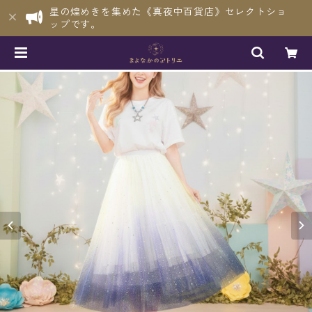
星の煌めきを集めた《真夜中百貨店》セレクトショ
ップです。