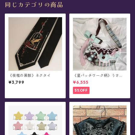
同じカテゴリの商品
《夜檻の黑骸》ネクタイ
《星パッチワーク柄》うさ
耳・チョコミント・ショルダ
¥3,799
¥6,555
ーバッグ
5%OFF