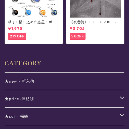
硝子に閉じ込めた惑星・ボー
《夜番鴉》チェーンブローチ/
ルチェーンネックレス
襟ブローチ
¥1,975
¥3,705
21%OFF
5%OFF
CATEGORY
★new - 新入荷
★price-価格別
セール
★set - 福袋