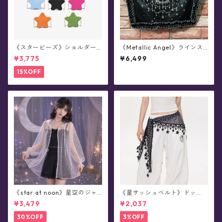
《スタービーズ》ショルダー
《Metallic Angel》ラインス
バッグ(全13色)
トーン付き・つけ襟(全3色)
¥3,775
¥6,499
15%OFF
《star at noon》星空のジャ
《星サッシュベルト》ドッ
ンパー ラメ・シアー・フーデ
ト・レース・ヒップスカーフ
¥3,479
¥2,037
ィ(全2色)
(全2色)
30%OFF
3%OFF