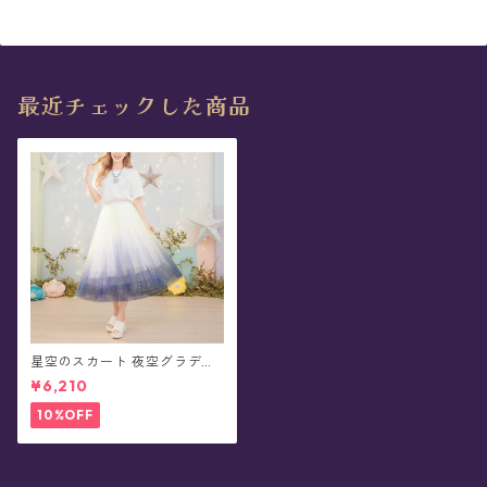
最近チェックした商品
星空のスカート 夜空グラデー
ション 星ラメ チュール フレア
¥6,210
- Pleiades
10%OFF