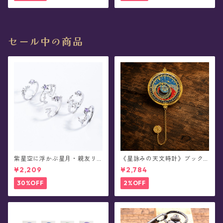
セール中の商品
紫星空に浮かぶ星月・親友リ
《星詠みの天文時計》ブック
ング
マーカー(全3種)
¥2,209
¥2,784
30%OFF
2%OFF