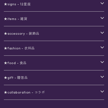
真夜中のSALE
〜1000円
12星座福袋
★signs - 12星座
予約限定SALE
〜2000円
星の市福袋
12星座ギフトセット
★items - 雑貨
ブラックフライデーSALE
〜3000円
ステーショナリー
★accessory - 装飾品
viola*(姉妹ブランド)SALE
ギフトボックス
〜4000円
メイクアップ
ピアス
★fashion - 衣料品
ノート
ネイルカラー
星
〜5000円
ポーチ
イヤリング
ワンピース
★food - 食品
シール
アロマスプレー
月
夜空の星月
星
スター
〜6000円
扇子(うちわ)
ネックレス
トップス
珈琲
★gift - 贈答品
レター
花
月
フラワー
星
ブラウス
〜7000円
インテリア
チョーカー
ボトムス
紅茶
ラッピング用オプション
★collaboration - コラボ
スタンプ
雫
花
レース
月
シャツ
クッション
星
スカート
〜8000円
バス用品
リング
ソックス
緑茶
クリスマスギフト
星喫茶キピア