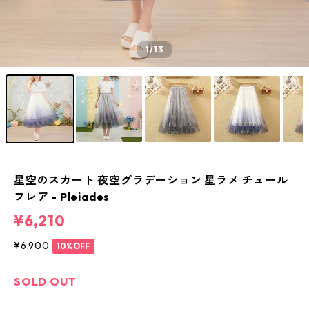
1
/13
星空のスカート 夜空グラデーション 星ラメ チュール
フレア - Pleiades
¥6,210
¥6,900
10%OFF
SOLD OUT