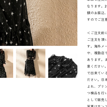
なります。
額のお振込
すのでご注
＜ご注文前
ご注文を頂
す。海外メ
や、複数店
あります。
意ください
で出来てい
ださい。日
よれ、プリ
つ検品を行
として販売
写真はサン