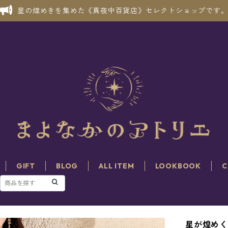
星の煌めきを集めた《真夜中百貨店》セレクトショップです
GIFT
BLOG
ALL ITEM
LOOKBOOK
C
星が煌めく真