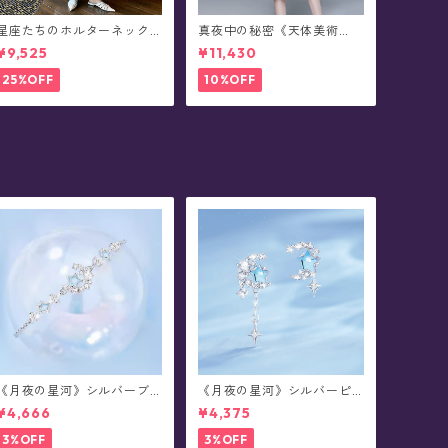
星座たちのホルターネック
真夜中の秘密《天体美術
ワンピース- Algedi
館》ワンピース・半袖 - Me
¥9,525
¥11,430
sarthim
25%OFF
10%OFF
《月夜の星河》シルバーブ
《月夜の星河》シルバーピ
レスレット
アス/イヤリング
¥4,666
¥4,375
3%OFF
3%OFF