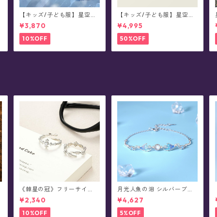
【キッズ/子ども服】星空ス
【キッズ/子ども服】星空シ
カート(100-150サイズ)
フォン チュール スパンコー
¥3,870
¥4,995
ル キラキラフリルワンピー
ス ドレス(90-140サイズ)
10%OFF
50%OFF
《棘星の冠》フリーサイ
月光人魚の泪 シルバーブレ
ズ・ペアデザイン・リング
スレット
¥2,340
¥4,627
(全2種)
10%OFF
5%OFF