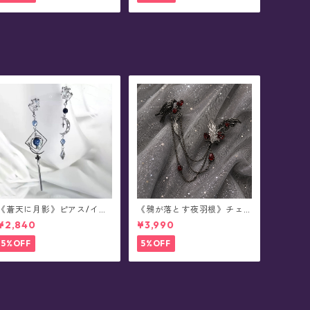
《蒼天に月影》ピアス/イヤ
《鴉が落とす夜羽根》チェ
リング
ーンブローチ/襟ブローチ
¥2,840
¥3,990
5%OFF
5%OFF