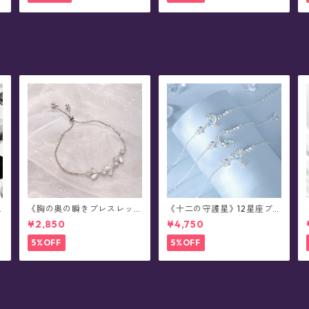
《胸の奥の瞬きブレスレッ
《十二の守護星》12星座ブ
ト》ブレスレット(全2色)
レスレット
¥2,850
¥4,750
5%OFF
5%OFF