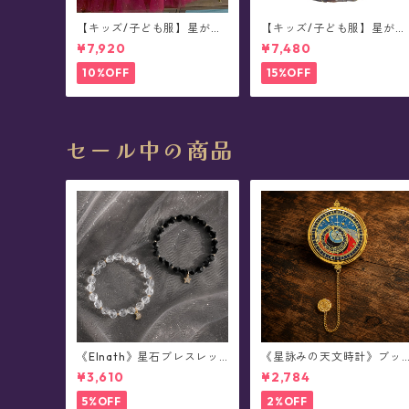
【キッズ/子ども服】星が煌
【キッズ/子ども服】星が輝
めく真夜中のベルベット・
く真夜中のケーキフリル・
¥7,920
¥7,480
ワンピース/ドレス(100-150
ワンピース/ドレス(90-130
サイズ)
サイズ)
10%OFF
15%OFF
セール中の商品
《Elnath》星石ブレスレッ
《星詠みの天文時計》ブッ
ト (全2色)
クマーカー(全3種)
¥3,610
¥2,784
5%OFF
2%OFF