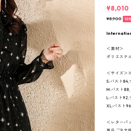
¥8,010
¥8,900
10
Internatio
＜素材＞
ポリエステ
＜サイズ＞
S:バスト84,
M:バスト88,
L:バスト92,
XL:バスト96
＜レターパ
単品ご注文