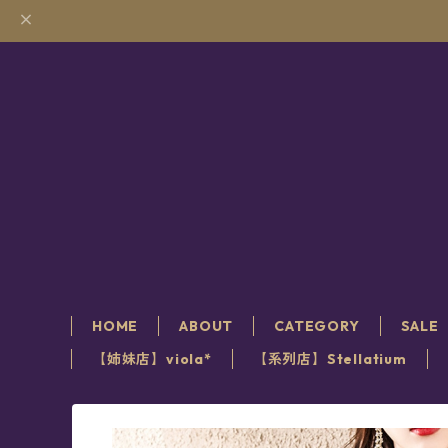
HOME
ABOUT
CATEGORY
SALE
【姉妹店】viola*
【系列店】Stellatium