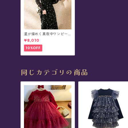
星が煌めく真夜中ワンピー
ス - Nihal
¥8,010
10%OFF
同じカテゴリの商品