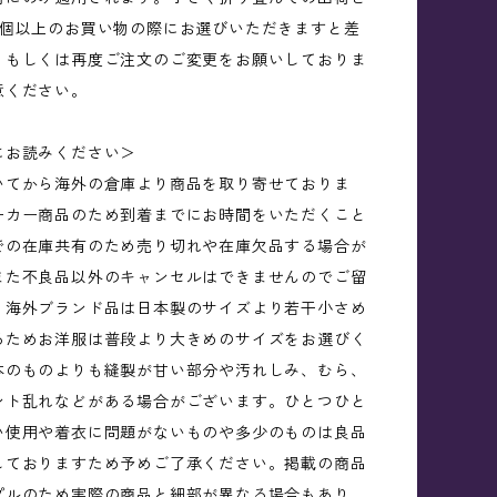
2個以上のお買い物の際にお選びいただきますと差
、もしくは再度ご注文のご変更をお願いしておりま
意ください。
にお読みください＞
いてから海外の倉庫より商品を取り寄せておりま
ーカー商品のため到着までにお時間をいただくこと
での在庫共有のため売り切れや在庫欠品する場合が
また不良品以外のキャンセルはできませんのでご留
。海外ブランド品は日本製のサイズより若干小さめ
るためお洋服は普段より大きめのサイズをお選びく
本のものよりも縫製が甘い部分や汚れしみ、むら、
ント乱れなどがある場合がございます。ひとつひと
い使用や着衣に問題がないものや多少のものは良品
しておりますため予めご了承ください。掲載の商品
プルのため実際の商品と細部が異なる場合もあり、