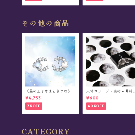
その他の商品
《星の王子さまときつね》 T
天体コラージュ素材 - 月相/
he Little Prince 星と結ぶ絆
フレークシール(45枚入)
¥4,753
¥600
シルバーピアス/イヤリング
3%OFF
40%OFF
CATEGORY