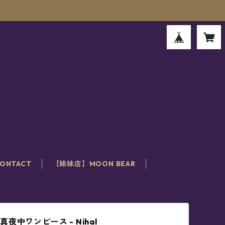
。
ONTACT
【姉妹店】MOON BEAR
夜中ワンピース - Nihal