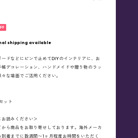
FF
nal shipping available
ボードなどにピンで止めてDIYのインテリアに、お
手帳デコレーション、ハンドメイドや贈り物のラッ
様々な場面でご活用ください。
点セット
にお読みください＞
てから商品をお取り寄せしております。海外メーカ
め到着までに数週間〜1ヶ月程度お時間をいただく