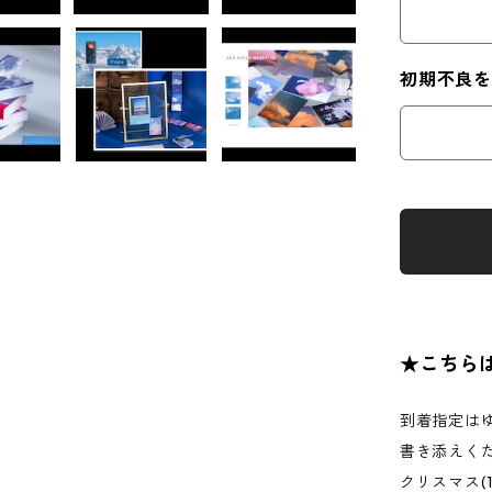
初期不良を
★こちら
到着指定は
書き添えく
クリスマス(1