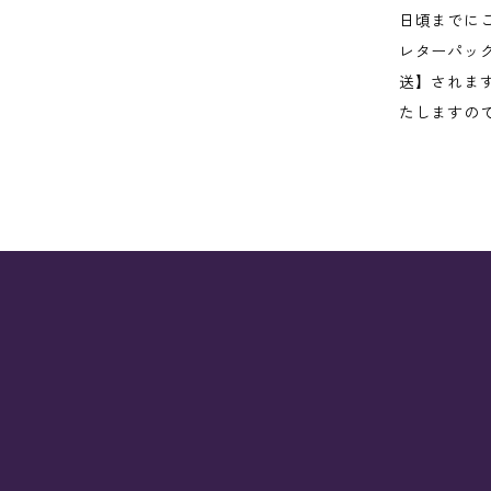
日頃までに
レターパッ
送】されま
たしますの