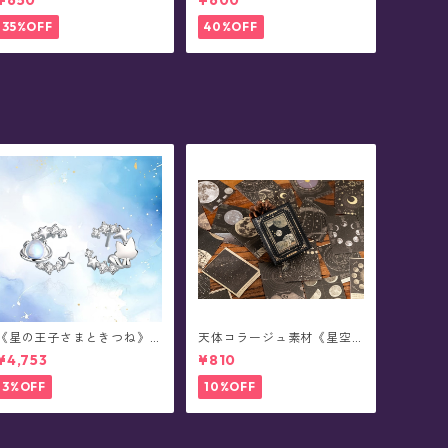
¥650
¥600
35%OFF
40%OFF
《星の王子さまときつね》 T
天体コラージュ素材《星空
he Little Prince 星と結ぶ絆
流光》豆本型ペーパー(60枚
¥4,753
¥810
シルバーピアス/イヤリング
入)
3%OFF
10%OFF