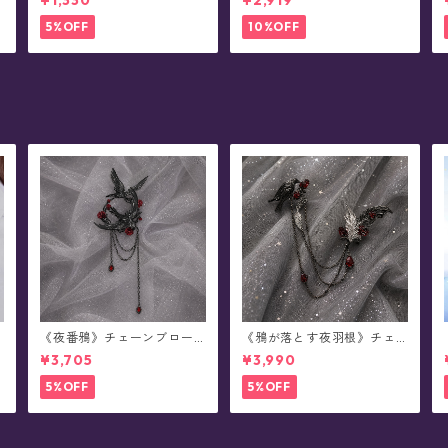
¥1,330
¥2,919
5%OFF
10%OFF
《夜番鴉》チェーンブロー
《鴉が落とす夜羽根》チェ
チ/襟ブローチ
ーンブローチ/襟ブローチ
¥3,705
¥3,990
5%OFF
5%OFF