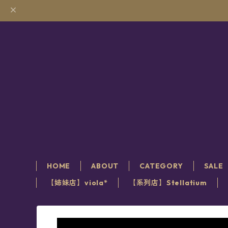
HOME
ABOUT
CATEGORY
SALE
【姉妹店】viola*
【系列店】Stellatium