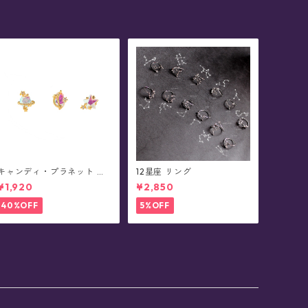
キャンディ・プラネット ピ
12星座 リング
アス
¥1,920
¥2,850
40%OFF
5%OFF