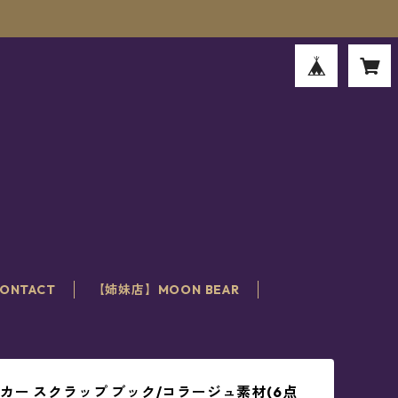
。
ONTACT
【姉妹店】MOON BEAR
カー スクラップ ブック/コラージュ素材(6点