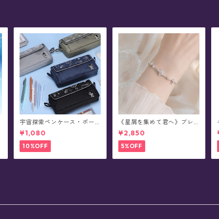
T
宇宙探索ペンケース・ポー
《星屑を集めて君へ》ブレ
チ(全4色)
スレット(全2色)
¥1,080
¥2,850
10%OFF
5%OFF