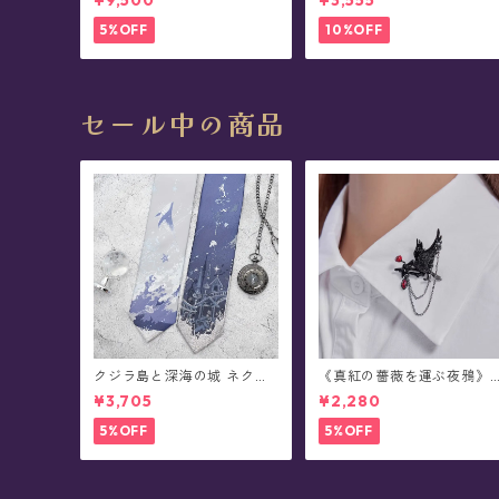
¥9,500
¥3,555
コンプリートボックス
ス(全3種)
5%OFF
10%OFF
セール中の商品
クジラ島と深海の城 ネクタ
《真紅の薔薇を運ぶ夜鴉》
イ/ショートタイ/リボンタ
チェーンブローチ/襟ブロー
¥3,705
¥2,280
イ/リボン(全8種)
チ
5%OFF
5%OFF