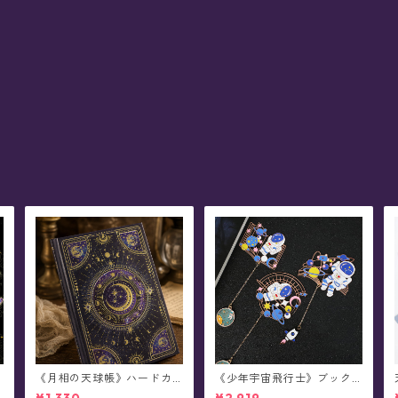
《月相の天球帳》ハードカ
《少年宇宙飛行士》ブック
バーノート
マーカー