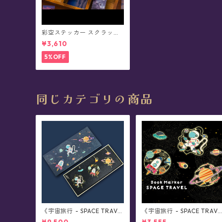
彩空ステッカー スクラップ
ブック/コラージュ素材(6点
¥3,610
セット)
5%OFF
同じカテゴリの商品
《宇宙旅行 - SPACE TRAVE
《宇宙旅行 - SPACE TRAVE
L》ブックマーカー・全3種
L》ブックマーカー・ボック