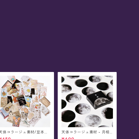
天体コラージュ素材/豆本型
天体コラージュ素材 - 月相/
ペーパー《神秘的星象》
フレークシール(45枚入)