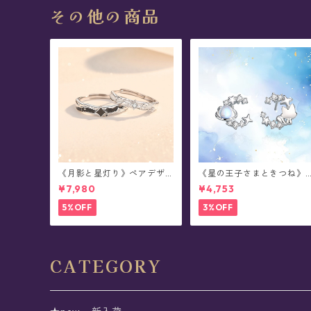
その他の商品
《月影と星灯り》ペアデザ
《星の王子さまときつね》 
イン・シルバーリング
he Little Prince 星と結ぶ絆
¥7,980
¥4,753
シルバーピアス/イヤリング
5%OFF
3%OFF
CATEGORY