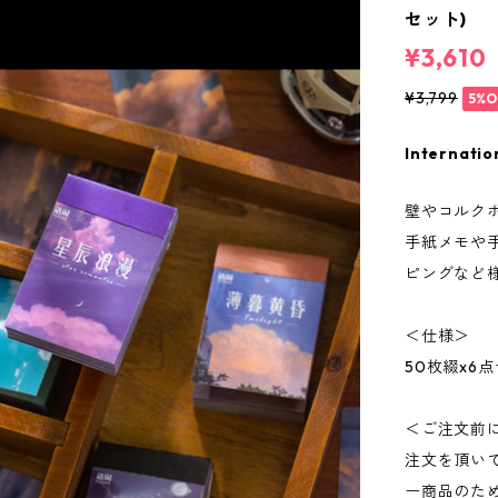
セット)
¥3,610
¥3,799
5%O
Internatio
壁やコルク
手紙メモや
ピングなど
＜仕様＞
50枚綴x6
＜ご注文前
注文を頂い
ー商品のた