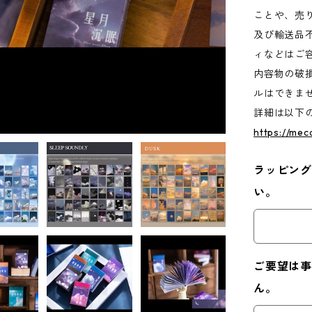
ことや、売
及び輸送品
ィなどはご
内容物の破
ルはできま
詳細は以下
https://mec
ラッピング
い。
ご要望は事
ん。