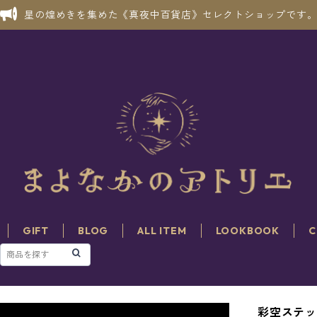
星の煌めきを集めた《真夜中百貨店》セレクトショップです
GIFT
BLOG
ALL ITEM
LOOKBOOK
C
彩空ステッ