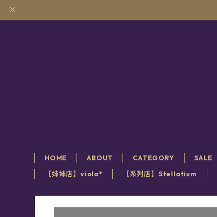
HOME
ABOUT
CATEGORY
SALE
【姉妹店】viola*
【系列店】Stellatium