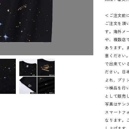
＜ご注文前
ご注文を頂
す。海外メ
や、複数店
あります。
意ください
で出来てい
ださい。日
よれ、プリ
つ検品を行
として販売
写真はサン
スマートフ
なります。
し上げます