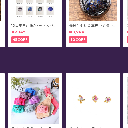
12星座日記帳/ハードカバー
機械仕掛けの真夜中 / 懐中
ノート - planet marble
時計(全4色)
¥2,145
¥8,946
45%OFF
10%OFF