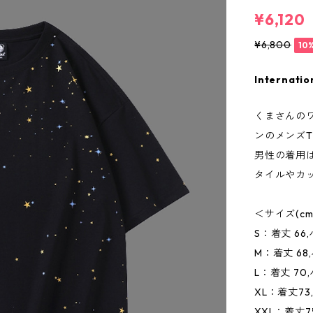
¥6,120
¥6,800
10
Internatio
くまさんの
ンのメンズ
男性の着用
タイルやカ
＜サイズ(c
S：着丈 66,
M：着丈 68,
L：着丈 70,
XL：着丈73,
XXL：着丈75