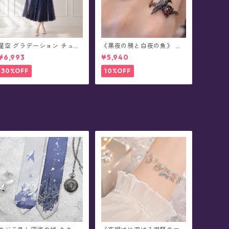
星空 グラデーション チュー
《黒夜の鴉と白夜の魚》 ペ
ル プリーツ スカート - Prox
アデザイン・リング
¥6,993
¥5,940
ima(全4色)
30%OFF
10%OFF