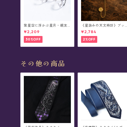
紫星空に浮かぶ星月・親友
《星詠みの天文時計》ブッ
リング
クマーカー(全3種)
¥2,209
¥2,784
30%OFF
2%OFF
その他の商品