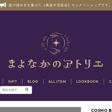
星の煌めきを集めた《真夜中百貨店》セレクトショップです
GIFT
BLOG
ALL ITEM
LOOKBOOK
C
COSMO 