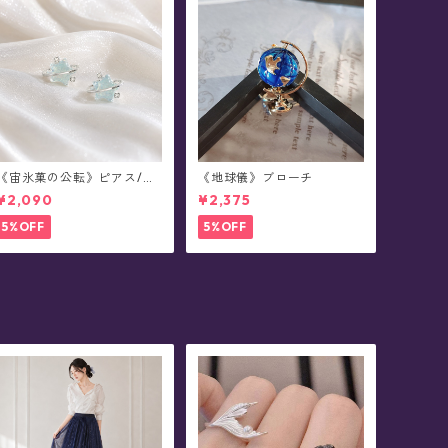
《宙氷菓の公転》ピアス/イ
《地球儀》ブローチ
ヤリング
¥2,090
¥2,375
5%OFF
5%OFF