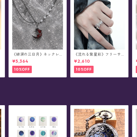
《緋涙の三日月》ネックレ
《流れる紫星彩》フリーサ
ス
イズ・リング
¥5,364
¥2,610
10%OFF
10%OFF