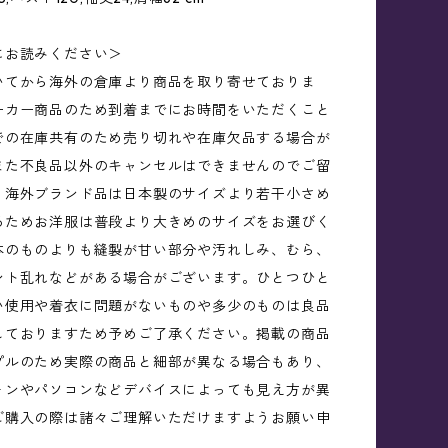
にお読みください＞
いてから海外の倉庫より商品を取り寄せておりま
ーカー商品のため到着までにお時間をいただくこと
での在庫共有のため売り切れや在庫欠品する場合が
また不良品以外のキャンセルはできませんのでご留
。海外ブランド品は日本製のサイズより若干小さめ
るためお洋服は普段より大きめのサイズをお選びく
本のものよりも縫製が甘い部分や汚れしみ、むら、
ント乱れなどがある場合がございます。ひとつひと
い使用や着衣に問題がないものや多少のものは良品
しておりますため予めご了承ください。掲載の商品
プルのため実際の商品と細部が異なる場合もあり、
ォンやパソコンなどデバイスによっても見え方が異
ご購入の際は諸々ご理解いただけますようお願い申
。