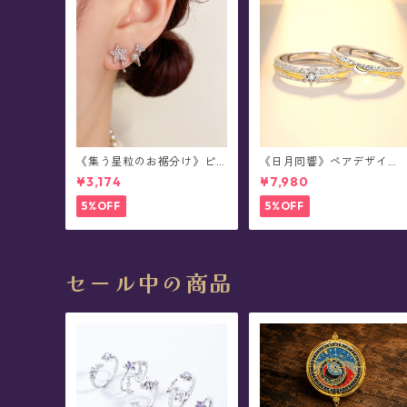
《集う星粒のお裾分け》ピ
《日月同響》ペアデザイ
アス
ン・シルバーリング
¥3,174
¥7,980
5%OFF
5%OFF
セール中の商品