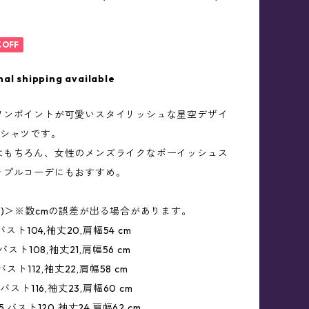
%OFF
nal shipping available
ワンポイントが可愛いスタイリッシュな星空デザイ
Tシャツです。
はもちろん、女性のメンズライクなボーイッシュス
ップルコーデにもおすすめ。
m)＞※数cmの誤差が出る場合があります。
バスト104,袖丈20,肩幅54 cm
バスト108,袖丈21,肩幅56 cm
バスト112,袖丈22,肩幅58 cm
バスト116,袖丈23,肩幅60 cm
,バスト120,袖丈24,肩幅62 cm