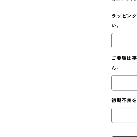
ラッピング
い。
ご要望は事
ん。
初期不良を