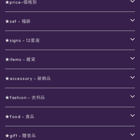
★price-価格別
セール
★set - 福袋
真夜中のSALE
〜1000円
12星座福袋
★signs - 12星座
予約限定SALE
〜2000円
星の市福袋
12星座ギフトセット
★items - 雑貨
ブラックフライデーSALE
〜3000円
ステーショナリー
★accessory - 装飾品
viola*(姉妹ブランド)SALE
ギフトボックス
〜4000円
メイクアップ
ピアス
★fashion - 衣料品
ノート
ネイルカラー
星
〜5000円
ポーチ
イヤリング
ワンピース
★food - 食品
シール
アロマスプレー
月
夜空の星月
星
スター
〜6000円
扇子(うちわ)
ネックレス
トップス
珈琲
★gift - 贈答品