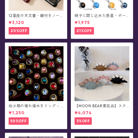
12星座の天文書・鍵付きノー
硝子に閉じ込めた惑星・ボー
ト/日記帳(全5色)
ルチェーンネックレス
¥3,120
¥1,975
20%OFF
21%OFF
幼少期の憧れ煌めきリング - S
【MOON BEAR委託品】ステ
irius★真夜中の星まつり★
ゴサウルス・恐竜ショルダー
¥1,250
¥4,074
バッグ・レトロカラー/ポシェ
ット
50%OFF
3%OFF