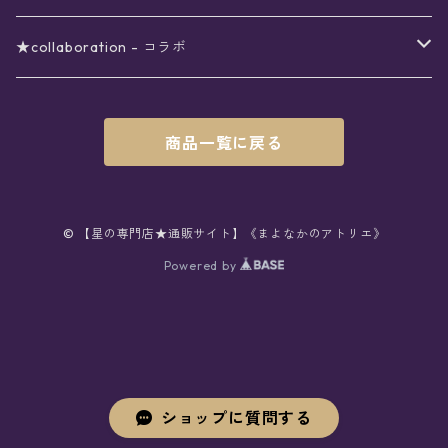
レター
花
月
フラワー
星
ブラウス
〜7000円
インテリア
チョーカー
ボトムス
紅茶
ラッピング用オプション
★collaboration - コラボ
スタンプ
雫
花
レース
月
シャツ
クッション
星
スカート
〜8000円
バス用品
リング
ソックス
緑茶
クリスマスギフト
星喫茶キピア
商品一覧に戻る
カード
果実
動物
リボン
太陽
セーター
タオル
月
パンツ
星
レックウォーマー
〜9000円
マスク
ブレスレット
バッグ
星菓子
バレンタインギフト
Stellatium(姉妹店委託)
インク
雲
鳥
スクール
天体
プルオーバー
タペストリー
月
タイツ
星
ショルダー
prologue passage
JUNK FOOD OPERA
〜10000円
キッチン
ブローチ
ハット
パスタ
母の日ギフト
MOON BEAR(姉妹店委託)
© 【星の専門店★通販サイト】《まよなかのアトリエ》
ペン
リボン
Powered by
雫
ロリィタ
宇宙
Tシャツ
収納ケース
太陽
ニーハイソックス
月
リュック
ラスク
ノーコピーライトガール
マグカップ
星
ニット
ぬいぐるみ
10001円〜
キーホルダー
時計
シューズ
焼き菓子
ホワイトデーギフト
viola*(姉妹店委託)
消しゴム
ハート
雲
ユニコーン
星座
スウェット
時計
煌めき
ハイソックス
太陽
トート
パン
サーモタンブラー
月
ベレー
バッグ
ストラップ
懐中時計
サンダル
クッキー/サブレ
ワンピース
ケース
ピンブローチ
ネクタイ
新星生活応援
Lady,Twinkle☆
ボールペン
くま
リボン
クラゲ
銀河
パーカー
マット
宇宙
クルーソックス
星座
ハンド
チョコレート
キャンドル
花
キャップ
バッグチャーム
腕時計
パンプス
フィナンシェ
アクセサリー
缶
ネクタイ
本
バッグチャーム
セットアップ
父の日ギフト
クリエイター
ショップに質問する
シーリングスタンプ
うさぎ
ハート
フリル
ハート
つけ襟
コースター