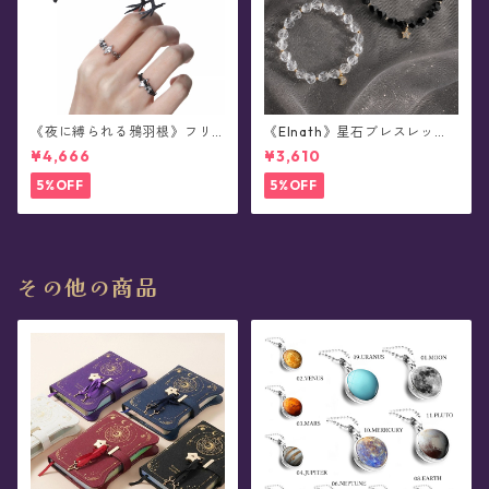
《夜に縛られる鴉羽根》フリ
《Elnath》星石ブレスレット
ーサイズ・リング
(全2色)
¥4,666
¥3,610
5%OFF
5%OFF
その他の商品