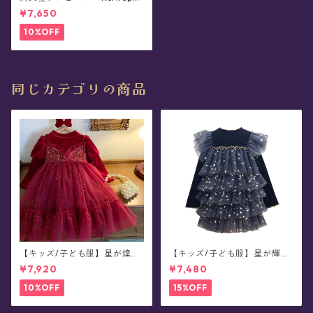
ros
¥7,650
10%OFF
同じカテゴリの商品
【キッズ/子ども服】星が煌め
【キッズ/子ども服】星が輝く
く真夜中のベルベット・ワン
真夜中のケーキフリル・ワン
¥7,920
¥7,480
ピース/ドレス(100-150サイ
ピース/ドレス(90-130サイズ)
ズ)
10%OFF
15%OFF