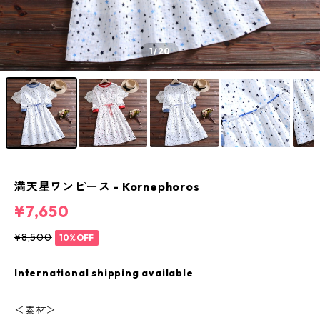
1
/20
満天星ワンピース - Kornephoros
¥7,650
¥8,500
10%OFF
International shipping available
＜素材＞