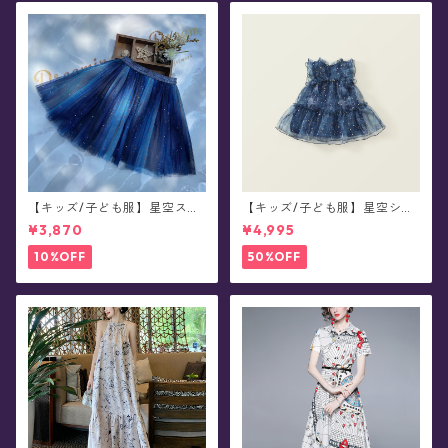
【キッズ/子ども服】星空スカ
【キッズ/子ども服】星空シフ
ート(100-150サイズ)
ォン チュール スパンコール キ
¥3,870
¥4,995
ラキラフリルワンピース ドレ
ス(90-140サイズ)
10%OFF
50%OFF