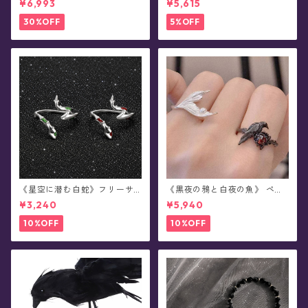
¥6,993
¥5,615
(全4色)
30%OFF
5%OFF
《星空に潜む白蛇》フリーサ
《黒夜の鴉と白夜の魚》 ペア
イズ・リング
デザイン・リング
¥3,240
¥5,940
10%OFF
10%OFF