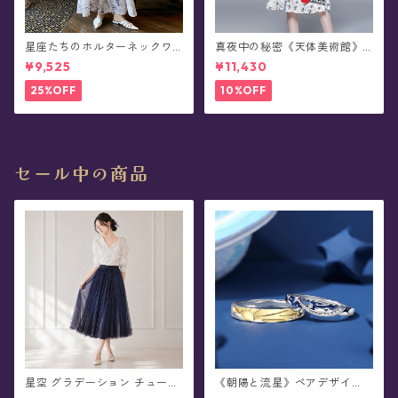
星座たちのホルターネックワ
真夜中の秘密《天体美術館》
ンピース- Algedi
ワンピース・半袖 - Mesarthi
¥9,525
¥11,430
m
25%OFF
10%OFF
セール中の商品
星空 グラデーション チュール
《朝陽と流星》ペアデザイ
プリーツ スカート - Proxima
ン・リング