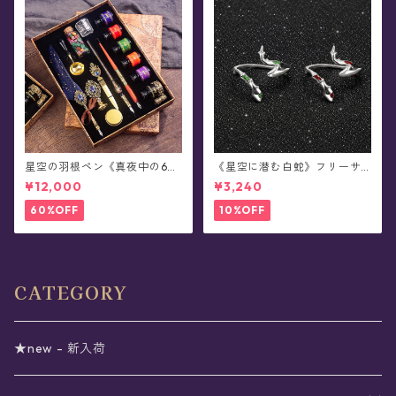
星空の羽根ペン《真夜中の6彩
《星空に潜む白蛇》フリーサ
星魔法団》ガラスペン・イン
イズ・リング
¥12,000
¥3,240
クセット(シーリングスタンプ
付き/全8色)0011
60%OFF
10%OFF
CATEGORY
★new - 新入荷