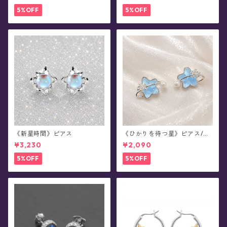
5%OFF
5%OFF
《新星時間》ピアス
《ひかりを待つ星》ピアス/イ
ヤリング
¥3,230
¥2,090
5%OFF
5%OFF