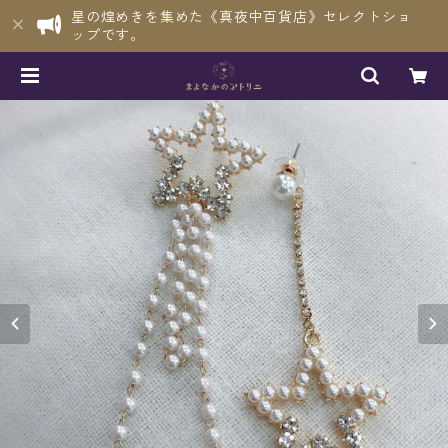
星の煌めきを集めた《真夜中百貨店》セレクトショ
ップです。