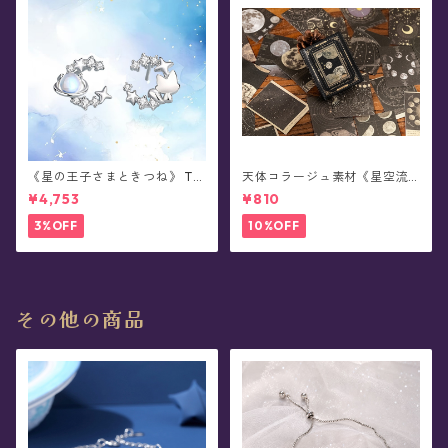
《星の王子さまときつね》 Th
天体コラージュ素材《星空流
e Little Prince 星と結ぶ絆 シ
光》豆本型ペーパー(60枚入)
¥4,753
¥810
ルバーピアス/イヤリング
3%OFF
10%OFF
その他の商品