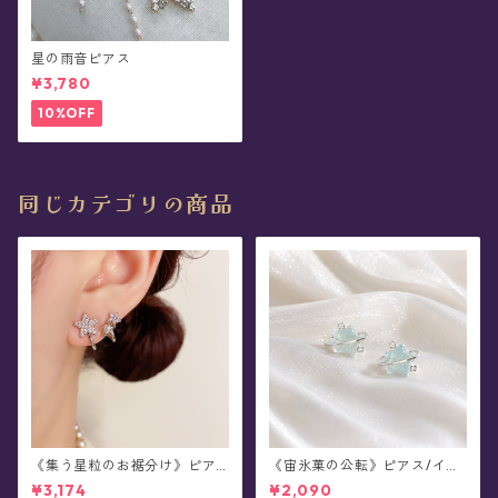
星の雨音ピアス
¥3,780
10%OFF
同じカテゴリの商品
《集う星粒のお裾分け》ピア
《宙氷菓の公転》ピアス/イヤ
ス
リング
¥3,174
¥2,090