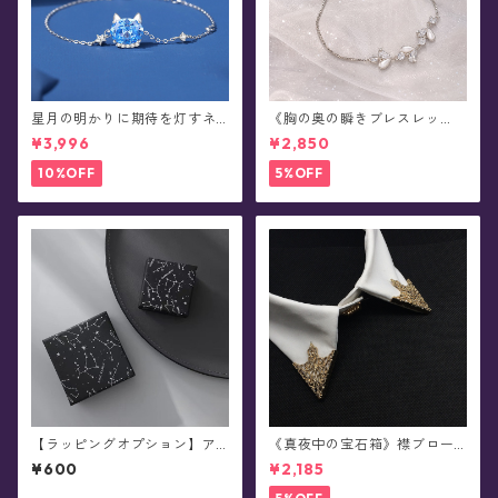
星月の明かりに期待を灯すネ
《胸の奥の瞬きブレスレッ
コの腕飾り(ブレスレット)
ト》ブレスレット(全2色)
¥3,996
¥2,850
10%OFF
5%OFF
【ラッピングオプション】ア
《真夜中の宝石箱》襟ブロー
クセサリー用ギフトボックス
チ/カラータックピン(2個セッ
¥600
¥2,185
※単品購入不可
ト/全5色)