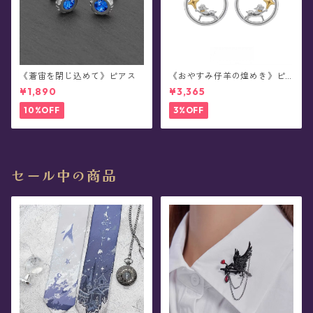
《蒼宙を閉じ込めて》ピアス
《おやすみ仔羊の煌めき》ピ
アス
¥1,890
¥3,365
10%OFF
3%OFF
セール中の商品