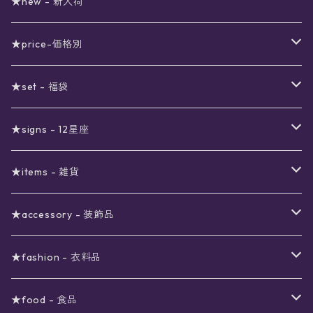
★new - 新入荷
★price-価格別
セール
★set - 福袋
真夜中のSALE
〜1000円
12星座福袋
★signs - 12星座
予約限定SALE
〜2000円
星の市福袋
12星座ギフトセット
★items - 雑貨
ブラックフライデーSALE
〜3000円
ステーショナリー
★accessory - 装飾品
viola*(姉妹ブランド)SALE
ギフトボックス
〜4000円
メイクアップ
ピアス
★fashion - 衣料品
ノート
ネイルカラー
星
〜5000円
ポーチ
イヤリング
ワンピース
★food - 食品