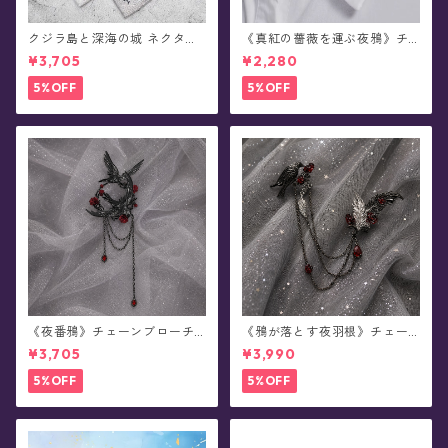
クジラ島と深海の城 ネクタイ/
《真紅の薔薇を運ぶ夜鴉》チ
ショートタイ/リボンタイ/リボ
ェーンブローチ/襟ブローチ
¥3,705
¥2,280
ン(全8種)
5%OFF
5%OFF
《夜番鴉》チェーンブローチ/
《鴉が落とす夜羽根》チェー
襟ブローチ
ンブローチ/襟ブローチ
¥3,705
¥3,990
5%OFF
5%OFF