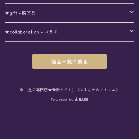
シール
アロマスプレー
月
夜空の星月
星
スター
〜6000円
扇子(うちわ)
ネックレス
トップス
珈琲
★gift - 贈答品
レター
花
月
フラワー
星
ブラウス
〜7000円
インテリア
チョーカー
ボトムス
紅茶
ラッピング用オプション
★collaboration - コラボ
スタンプ
雫
花
レース
月
シャツ
クッション
星
スカート
〜8000円
バス用品
リング
ソックス
緑茶
クリスマスギフト
星喫茶キピア
商品一覧に戻る
カード
果実
動物
リボン
太陽
セーター
タオル
月
パンツ
星
レックウォーマー
〜9000円
マスク
ブレスレット
バッグ
星菓子
バレンタインギフト
Stellatium(姉妹店委託)
インク
雲
鳥
スクール
天体
プルオーバー
タペストリー
月
タイツ
星
ショルダー
prologue passage
JUNK FOOD OPERA
〜10000円
キッチン
ブローチ
ハット
パスタ
母の日ギフト
MOON BEAR(姉妹店委託)
© 【星の専門店★通販サイト】《まよなかのアトリエ》
ペン
リボン
Powered by
雫
ロリィタ
宇宙
Tシャツ
収納ケース
太陽
ニーハイソックス
月
リュック
ラスク
ノーコピーライトガール
マグカップ
星
ニット
ぬいぐるみ
10001円〜
キーホルダー
時計
シューズ
焼き菓子
ホワイトデーギフト
viola*(姉妹店委託)
消しゴム
ハート
雲
ユニコーン
星座
スウェット
時計
煌めき
ハイソックス
太陽
トート
パン
サーモタンブラー
月
ベレー
バッグ
ストラップ
懐中時計
サンダル
クッキー/サブレ
ワンピース
ケース
ピンブローチ
ネクタイ
新星生活応援
Lady,Twinkle☆
ボールペン
くま
リボン
クラゲ
銀河
パーカー
マット