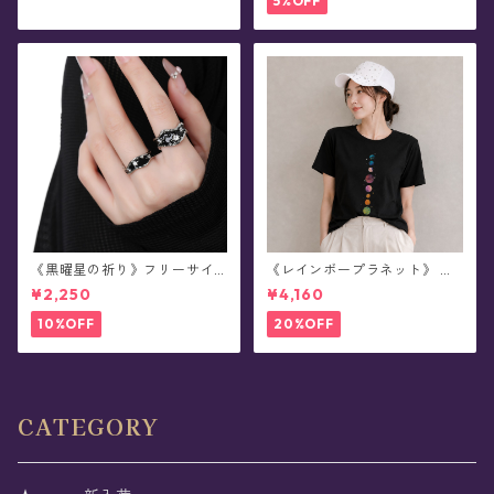
5%OFF
《黒曜星の祈り》フリーサイ
《レインボープラネット》 虹
ズ・リング(全2種)
色の惑星Tシャツ(半袖/全11色)
¥2,250
¥4,160
10%OFF
20%OFF
CATEGORY