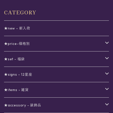
CATEGORY
★new - 新入荷
★price-価格別
セール
★set - 福袋
真夜中のSALE
〜1000円
12星座福袋
★signs - 12星座
予約限定SALE
〜2000円
星の市福袋
12星座ギフトセット
★items - 雑貨
ブラックフライデーSALE
〜3000円
ステーショナリー
★accessory - 装飾品