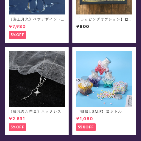
《海上月光》ペアデザイン・
【ラッピングオプション】12
シルバーリング
星座の魔法陣ギフトボックス
¥7,980
¥800
(小・ブラック/ホワイト) ※単
品購入不可
5%OFF
《憧れの六芒星》ネックレス
【棚卸しSALE】星ボトル
(小)・シーリングスタンプ用✴︎
¥2,831
¥1,080
星粒ワックス《真夜中に閉じ
込めた星彩》星ボトルセット
5%OFF
55%OFF