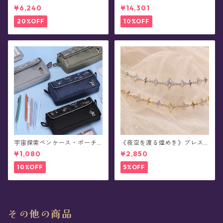
チュール - Alpheratz(全3色x
ショートブーツ(全3色)
¥6,240
¥14,301
3種)
20%OFF
10%OFF
宇宙探索ペンケース・ポーチ
《夜空を渡る煌めき》ブレス
(全4色)
レット(全2色)
¥1,080
¥2,850
10%OFF
5%OFF
その他の商品