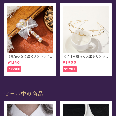
《魔法少女の煌めき》ヘアク
《星月を連れたお出かけ》ワ
リップ/パール・ビジュー・ハ
イヤーカチューシャ(全2色)
¥1,140
¥1,900
ート・リボン
5%OFF
5%OFF
セール中の商品