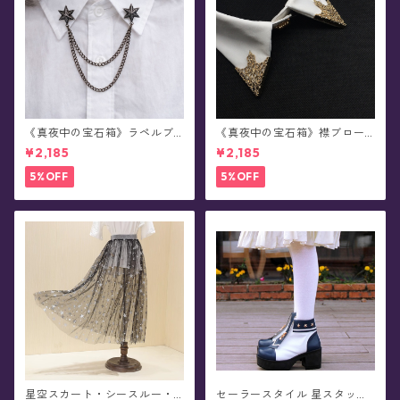
《真夜中の宝石箱》ラペルブ
《真夜中の宝石箱》襟ブロー
ローチ(襟ブローチ)/チェーン
チ/カラータックピン(2個セッ
¥2,185
¥2,185
付きタックピン(全78種)
ト/全5色)
5%OFF
5%OFF
星空スカート・シースルー・
セーラースタイル 星スタッズ