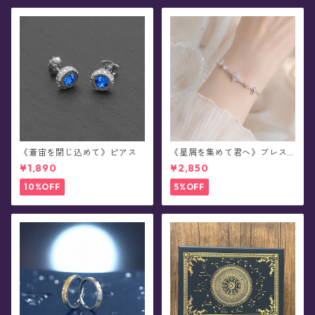
《蒼宙を閉じ込めて》ピアス
《星屑を集めて君へ》ブレス
レット(全2色)
¥1,890
¥2,850
10%OFF
5%OFF