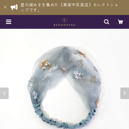
星の煌めきを集めた《真夜中百貨店》セレクトショ
ップです。