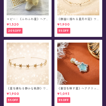
コピー：《ふわふわ星》ヘア
《静謐に揺れる星月の冠》ワ
クリップ
イヤーカチューシャ(全2種)
¥1,520
¥1,900
20%OFF
5%OFF
《星を連ねる静かな軌跡》ワ
《蒼空を映す星》ヘアクリッ
イヤーカチューシャ(全2色)
プ/パール・ビジュー
¥1,900
¥1,093
5%OFF
5%OFF