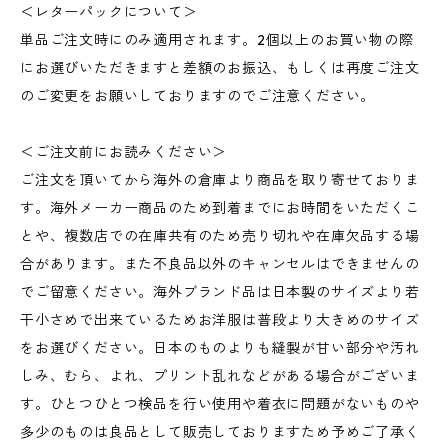
＜レターパックについて＞
単品ご注文時にのみ適用されます。2個以上のお買い物の際
にお選びいただきますと差額のお振込、もしくは再度ご注文
のご変更をお願いしておりますのでご注意ください。
＜ご注文前にお読みください＞
ご注文を頂いてから海外の倉庫より商品を取り寄せておりま
す。海外メーカー商品のため到着までにお時間をいただくこ
とや、複数店での在庫共有のため売り切れや在庫欠品する場
合があります。また不良品以外のキャンセルはできませんの
でご留意ください。海外ブランド品は日本製のサイズより若
干小さめで出来ているためお洋服は普段より大きめのサイズ
をお選びください。日本のものよりも縫製が甘い部分や汚れ
しみ、むら、よれ、プリント乱れなどがある場合がございま
す。ひとつひとつ検品を行い使用や着衣に問題がないものや
多少のものは良品として販売しておりますため予めご了承く