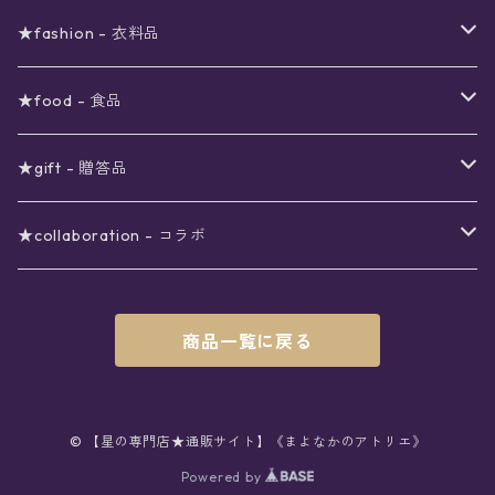
viola*(姉妹ブランド)SALE
ギフトボックス
〜4000円
メイクアップ
ピアス
★fashion - 衣料品
ノート
ネイルカラー
星
〜5000円
ポーチ
イヤリング
ワンピース
★food - 食品
シール
アロマスプレー
月
夜空の星月
星
スター
〜6000円
扇子(うちわ)
ネックレス
トップス
珈琲
★gift - 贈答品
レター
花
月
フラワー
星
ブラウス
〜7000円
インテリア
チョーカー
ボトムス
紅茶
ラッピング用オプション
★collaboration - コラボ
スタンプ
雫
花
レース
月
シャツ
クッション
星
スカート
〜8000円
バス用品
リング
ソックス
緑茶
クリスマスギフト
星喫茶キピア
商品一覧に戻る
カード
果実
動物
リボン
太陽
セーター
タオル
月
パンツ
星
レックウォーマー
〜9000円
マスク
ブレスレット
バッグ
星菓子
バレンタインギフト
Stellatium(姉妹店委託)
インク
雲
鳥
スクール
天体
プルオーバー
タペストリー
月
タイツ
星
ショルダー
prologue passage
JUNK FOOD OPERA
〜10000円
キッチン
ブローチ
ハット
パスタ
母の日ギフト
MOON BEAR(姉妹店委託)
© 【星の専門店★通販サイト】《まよなかのアトリエ》
ペン
リボン
Powered by
雫
ロリィタ
宇宙
Tシャツ
収納ケース
太陽
ニーハイソックス