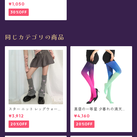
ス(2色)
¥1,050
30%OFF
同じカテゴリの商品
スター ニット レッグウォーマ
真昼の一等星 夕暮れの満天星
ー(全5色)
タイツ(全2色)
¥3,912
¥4,160
20%OFF
20%OFF