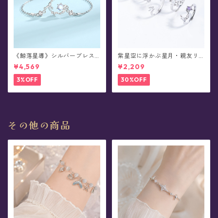
《鯨落星導》シルバーブレス
紫星空に浮かぶ星月・親友リ
レット
ング
¥4,569
¥2,209
3%OFF
30%OFF
その他の商品