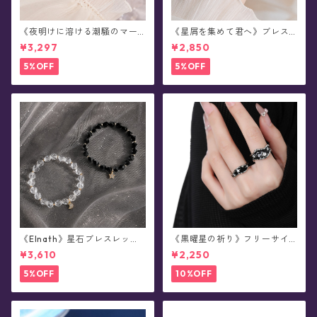
《夜明けに溶ける潮騒のマー
《星屑を集めて君へ》ブレス
メイド》ブレスレット(全2色)
レット(全2色)
¥3,297
¥2,850
5%OFF
5%OFF
《Elnath》星石ブレスレット
《黒曜星の祈り》フリーサイ
(全2色)
ズ・リング(全2種)
¥3,610
¥2,250
5%OFF
10%OFF