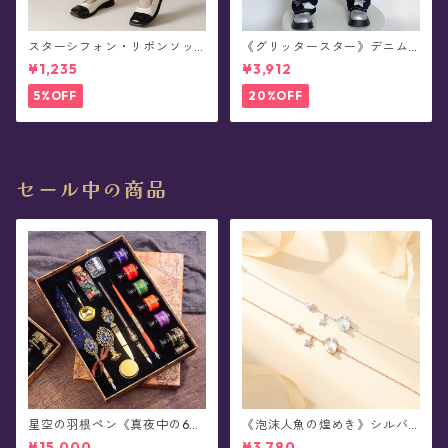
スターシフォン・リボンソッ
《グリッタースター》デニム
クス(全5色)
レッグウォーマー(全3色)
¥1,235
¥3,912
5%OFF
20%OFF
セール中の商品
星空の羽根ペン《真夜中の6彩
《泡沫人魚の煌めき》シルバ
星魔法団》ガラスペン・イン
ーブレスレット
¥15,000
¥3,780