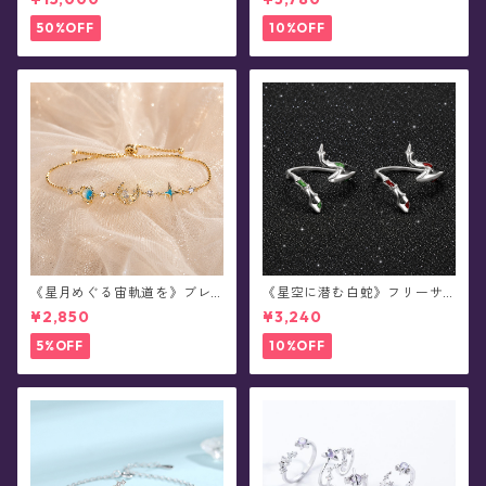
クセット(シーリングスタンプ
付き/全8色)0011
50%OFF
10%OFF
《星月めぐる宙軌道を》ブレ
《星空に潜む白蛇》フリーサ
スレット
イズ・リング
¥2,850
¥3,240
5%OFF
10%OFF