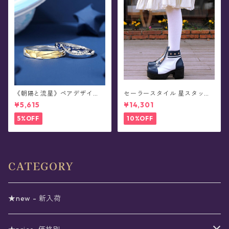
《朝陽と流星》ペアデザイ
セーラースタイル 星スタッズ
ン・リング
ショートブーツ(全3色)
¥5,615
¥14,301
5%OFF
10%OFF
CATEGORY
★new - 新入荷