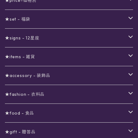
★price-価格別
セール
★set - 福袋
真夜中のSALE
〜1000円
12星座福袋
★signs - 12星座
予約限定SALE
〜2000円
星の市福袋
12星座ギフトセット
★items - 雑貨
ブラックフライデーSALE
〜3000円
ステーショナリー
★accessory - 装飾品
viola*(姉妹ブランド)SALE
ギフトボックス
〜4000円
メイクアップ
ピアス
★fashion - 衣料品
ノート
ネイルカラー
星
〜5000円
ポーチ
イヤリング
ワンピース
★food - 食品
シール
アロマスプレー
月
夜空の星月
星
スター
〜6000円
扇子(うちわ)
ネックレス
トップス
珈琲
★gift - 贈答品