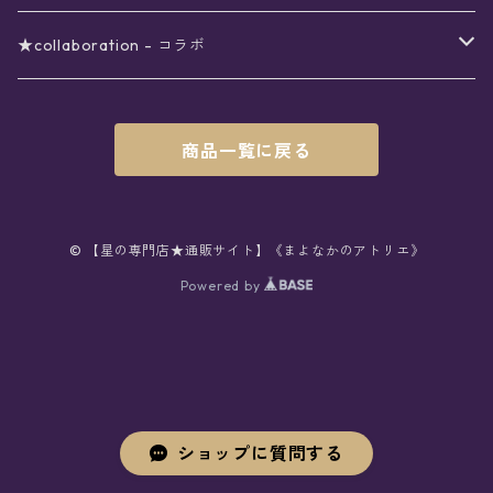
レター
花
月
フラワー
星
ブラウス
〜7000円
インテリア
チョーカー
ボトムス
紅茶
ラッピング用オプション
★collaboration - コラボ
スタンプ
雫
花
レース
月
シャツ
クッション
星
スカート
〜8000円
バス用品
リング
ソックス
緑茶
クリスマスギフト
星喫茶キピア
商品一覧に戻る
カード
果実
動物
リボン
太陽
セーター
タオル
月
パンツ
星
レックウォーマー
〜9000円
マスク
ブレスレット
バッグ
星菓子
バレンタインギフト
Stellatium(姉妹店委託)
インク
雲
鳥
スクール
天体
プルオーバー
タペストリー
月
タイツ
星
ショルダー
prologue passage
JUNK FOOD OPERA
〜10000円
キッチン
ブローチ
ハット
パスタ
母の日ギフト
MOON BEAR(姉妹店委託)
© 【星の専門店★通販サイト】《まよなかのアトリエ》
ペン
リボン
Powered by
雫
ロリィタ
宇宙
Tシャツ
収納ケース
太陽
ニーハイソックス
月
リュック
ラスク
ノーコピーライトガール
マグカップ
星
ニット
ぬいぐるみ
10001円〜
キーホルダー
時計
シューズ
焼き菓子
ホワイトデーギフト
viola*(姉妹店委託)
消しゴム
ハート
雲
ユニコーン
星座
スウェット
時計
煌めき
ハイソックス
太陽
トート
パン
サーモタンブラー
月
ベレー
バッグ
ストラップ
懐中時計
サンダル
クッキー/サブレ
ワンピース
ケース
ピンブローチ
ネクタイ
新星生活応援
Lady,Twinkle☆
ボールペン
くま
リボン
クラゲ
銀河
パーカー
マット
宇宙
クルーソックス
星座
ハンド
チョコレート
キャンドル
花
キャップ
バッグチャーム
腕時計
パンプス
フィナンシェ
アクセサリー
缶
ネクタイ
本
バッグチャーム
セットアップ
父の日ギフト
クリエイター
ショップに質問する
シーリングスタンプ
うさぎ
ハート
フリル
ハート
つけ襟
コースター
惑星
ショートソックス
惑星
金平糖