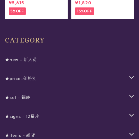
ン・リング
ス(片耳用)
¥5,615
¥1,820
5%OFF
15%OFF
CATEGORY
★new - 新入荷
★price-価格別
セール
★set - 福袋
真夜中のSALE
〜1000円
12星座福袋
★signs - 12星座
予約限定SALE
〜2000円
星の市福袋
12星座ギフトセット
★items - 雑貨