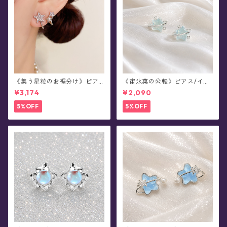
《集う星粒のお裾分け》ピア
《宙氷菓の公転》ピアス/イヤ
ス
リング
¥3,174
¥2,090
5%OFF
5%OFF