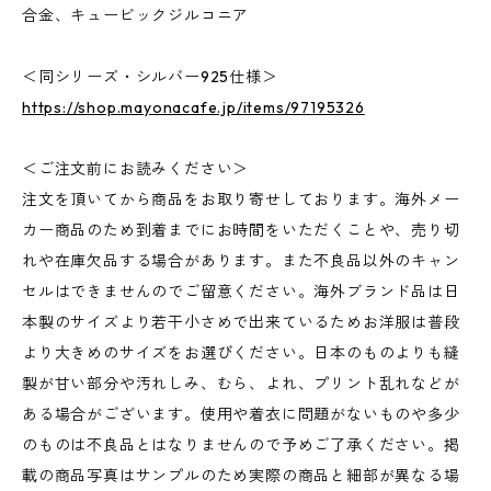
合金、キュービックジルコニア
＜同シリーズ・シルバー925仕様＞
https://shop.mayonacafe.jp/items/97195326
＜ご注文前にお読みください＞
注文を頂いてから商品をお取り寄せしております。海外メー
カー商品のため到着までにお時間をいただくことや、売り切
れや在庫欠品する場合があります。また不良品以外のキャン
セルはできませんのでご留意ください。海外ブランド品は日
本製のサイズより若干小さめで出来ているためお洋服は普段
より大きめのサイズをお選びください。日本のものよりも縫
製が甘い部分や汚れしみ、むら、よれ、プリント乱れなどが
ある場合がございます。使用や着衣に問題がないものや多少
のものは不良品とはなりませんので予めご了承ください。掲
載の商品写真はサンプルのため実際の商品と細部が異なる場