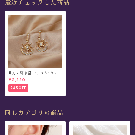
最近チェックした商品
月舟の輝き星 ピアス/イヤリン
グ(全3色)
¥2,220
26%OFF
同じカテゴリの商品