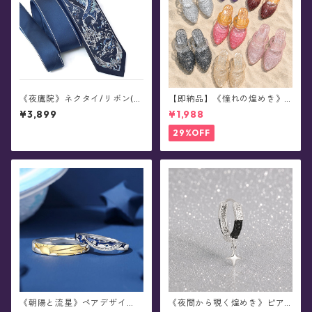
《夜鷹院》ネクタイ/リボン(全
【即納品】《憧れの煌めき》
6種)
スタージェリージュエル・サ
¥3,899
¥1,988
ンダル(全7色)
29%OFF
《朝陽と流星》ペアデザイ
《夜間から覗く煌めき》ピア