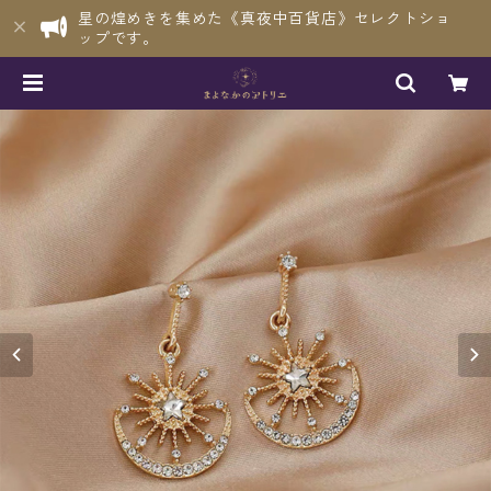
星の煌めきを集めた《真夜中百貨店》セレクトショ
ップです。