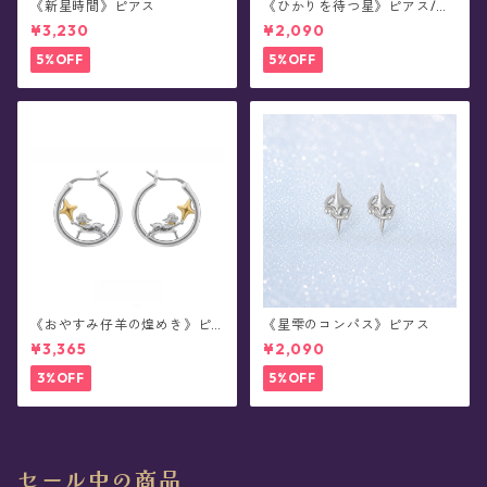
《新星時間》ピアス
《ひかりを待つ星》ピアス/イ
ヤリング
¥3,230
¥2,090
5%OFF
5%OFF
《おやすみ仔羊の煌めき》ピ
《星雫のコンパス》ピアス
アス
¥3,365
¥2,090
3%OFF
5%OFF
セール中の商品