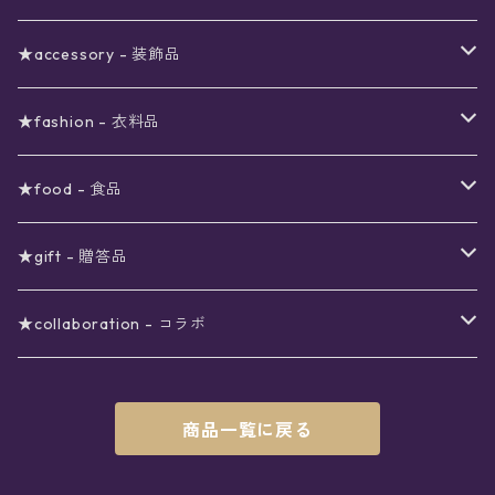
ブラックフライデーSALE
〜3000円
ステーショナリー
★accessory - 装飾品
viola*(姉妹ブランド)SALE
ギフトボックス
〜4000円
メイクアップ
ピアス
★fashion - 衣料品
ノート
ネイルカラー
星
〜5000円
ポーチ
イヤリング
ワンピース
★food - 食品
シール
アロマスプレー
月
夜空の星月
星
スター
〜6000円
扇子(うちわ)
ネックレス
トップス
珈琲
★gift - 贈答品
レター
花
月
フラワー
星
ブラウス
〜7000円
インテリア
チョーカー
ボトムス
紅茶
ラッピング用オプション
★collaboration - コラボ
スタンプ
雫
花
レース
月
シャツ
クッション
星
スカート
〜8000円
バス用品
リング
ソックス
緑茶
クリスマスギフト
星喫茶キピア
商品一覧に戻る
カード
果実
動物
リボン
太陽
セーター
タオル
月
パンツ
星
レックウォーマー
〜9000円
マスク
ブレスレット
バッグ
星菓子
バレンタインギフト
Stellatium(姉妹店委託)
インク