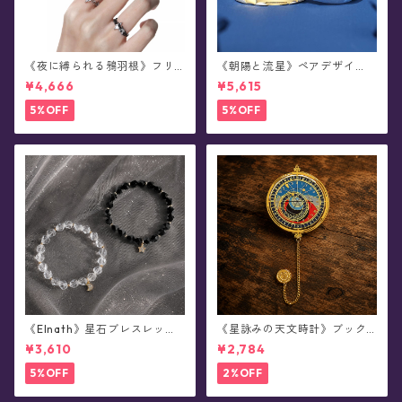
《夜に縛られる鴉羽根》フリ
《朝陽と流星》ペアデザイ
ーサイズ・リング
ン・リング
¥4,666
¥5,615
5%OFF
5%OFF
《Elnath》星石ブレスレット
《星詠みの天文時計》ブック
(全2色)
マーカー(全3種)
¥3,610
¥2,784
5%OFF
2%OFF