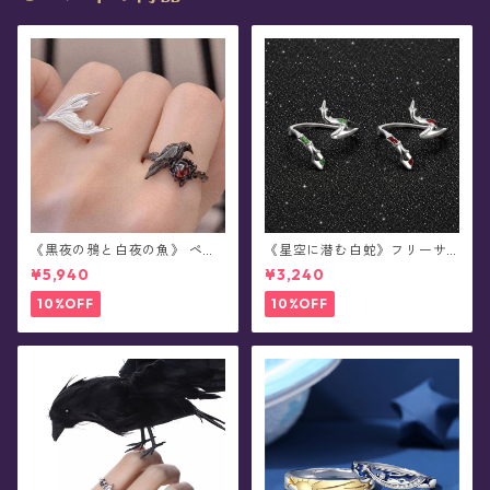
《黒夜の鴉と白夜の魚》 ペア
《星空に潜む白蛇》フリーサ
デザイン・リング
イズ・リング
¥5,940
¥3,240
10%OFF
10%OFF