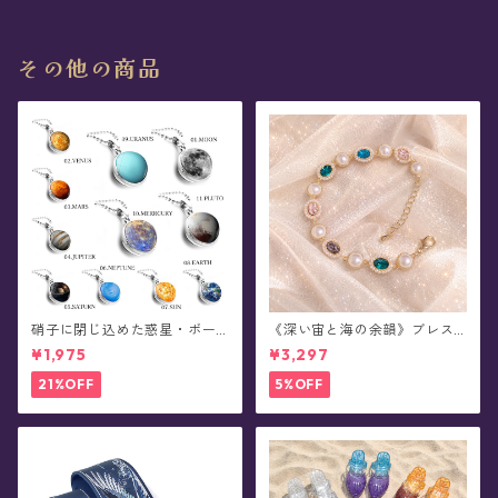
その他の商品
硝子に閉じ込めた惑星・ボー
《深い宙と海の余韻》ブレス
ルチェーンネックレス
レット
¥1,975
¥3,297
21%OFF
5%OFF