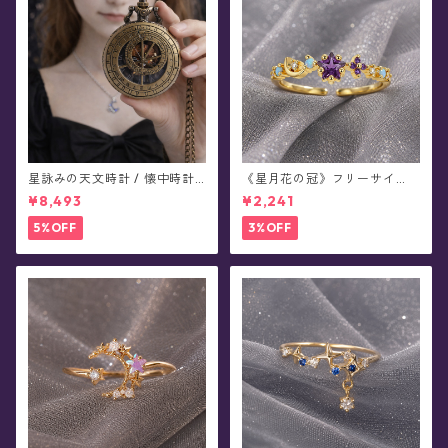
星詠みの天文時計 / 懐中時計
《星月花の冠》フリーサイ
(全4色)
ズ・リング
¥8,493
¥2,241
5%OFF
3%OFF