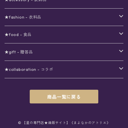
viola*(姉妹ブランド)SALE
ギフトボックス
〜4000円
メイクアップ
ピアス
★fashion - 衣料品
ノート
ネイルカラー
星
〜5000円
ポーチ
イヤリング
ワンピース
★food - 食品
シール
アロマスプレー
月
夜空の星月
星
スター
〜6000円
扇子(うちわ)
ネックレス
トップス
珈琲
★gift - 贈答品
レター
花
月
フラワー
星
ブラウス
〜7000円
インテリア
チョーカー
ボトムス
紅茶
ラッピング用オプション
★collaboration - コラボ
スタンプ
雫
花
レース
月
シャツ
クッション
星
スカート
〜8000円
バス用品
リング
ソックス
緑茶
クリスマスギフト
星喫茶キピア
商品一覧に戻る
カード
果実
動物
リボン
太陽
セーター
タオル
月
パンツ
星
レックウォーマー
〜9000円
マスク
ブレスレット
バッグ
星菓子
バレンタインギフト
Stellatium(姉妹店委託)
インク
雲
鳥
スクール
天体
プルオーバー
タペストリー
月
タイツ
星
ショルダー
prologue passage
JUNK FOOD OPERA
〜10000円
キッチン
ブローチ
ハット
パスタ
母の日ギフト
MOON BEAR(姉妹店委託)
© 【星の専門店★通販サイト】《まよなかのアトリエ》