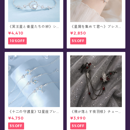
《冥王星と衛星たちの絆》シ
《星屑を集めて君へ》ブレス
ルバーブレスレット
レット(全2色)
¥4,410
¥2,850
10%OFF
5%OFF
《十二の守護星》12星座ブレ
《鴉が落とす夜羽根》チェー
スレット
ンブローチ/襟ブローチ
¥4,750
¥3,990
5%OFF
5%OFF