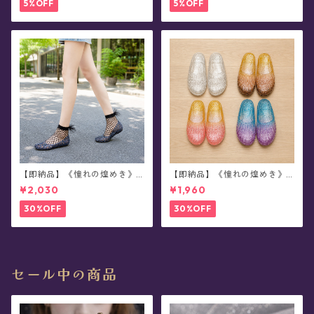
5%OFF
5%OFF
【即納品】《憧れの煌めき》
【即納品】《憧れの煌めき》
スタージェリージュエル・シ
スタージェリージュエル・ス
¥2,030
¥1,960
ューズ(全6色)
リッポン・シューズ(全4色)
30%OFF
30%OFF
セール中の商品