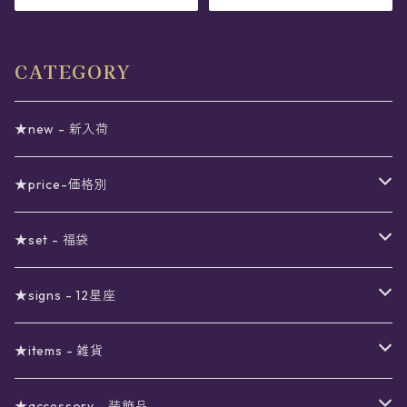
CATEGORY
★new - 新入荷
★price-価格別
セール
★set - 福袋
真夜中のSALE
〜1000円
12星座福袋
★signs - 12星座
予約限定SALE
〜2000円
星の市福袋
12星座ギフトセット
★items - 雑貨
ブラックフライデーSALE
〜3000円
ステーショナリー
★accessory - 装飾品