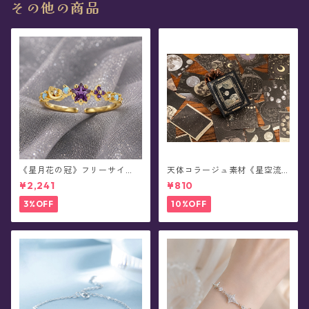
その他の商品
《星月花の冠》フリーサイ
天体コラージュ素材《星空流
ズ・リング
光》豆本型ペーパー(60枚入)
¥2,241
¥810
3%OFF
10%OFF