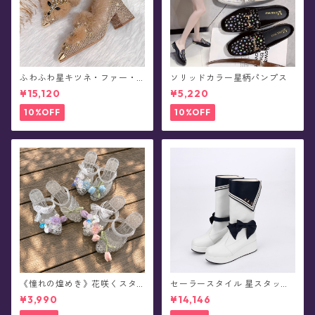
ふわふわ星キツネ・ファー・
ソリッドカラー星柄パンプス
パンプス(全2色)
¥15,120
¥5,220
10%OFF
10%OFF
《憧れの煌めき》花咲くスタ
セーラースタイル 星スタッズ
ージェリージュエル・サンダ
ブーツ(全3色)
¥3,990
¥14,146
ル(全3色)