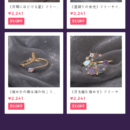
《月環にほどける星》フリー
《星綴りの余光》フリーサイ
サイズ・リング
ズ・リング
¥2,241
¥2,241
3%OFF
3%OFF
《煌めきの礫は海の向こう
《月を編む煌めき》フリーサ
へ》フリーサイズ・リング
イズ・リング
¥2,241
¥2,241
3%OFF
3%OFF