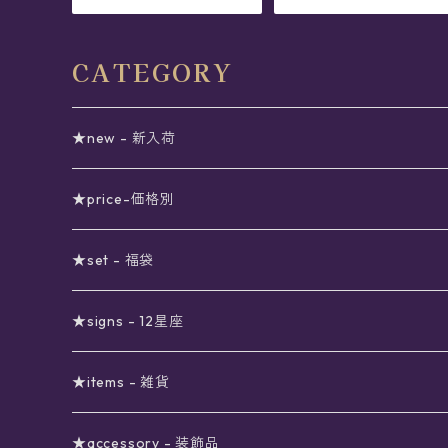
CATEGORY
★new - 新入荷
★price-価格別
セール
★set - 福袋
真夜中のSALE
〜1000円
12星座福袋
★signs - 12星座
予約限定SALE
〜2000円
星の市福袋
12星座ギフトセット
★items - 雑貨
ブラックフライデーSALE
〜3000円
ステーショナリー
★accessory - 装飾品