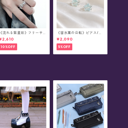
《流れる紫星彩》フリーサ
《宙氷菓の公転》ピアス/イ
イズ・リング
ヤリング
¥2,610
¥2,090
10%OFF
5%OFF