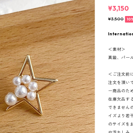
¥3,150
¥3,500
10
Internatio
＜素材＞
真鍮、パー
＜ご注文前
注文を頂い
ー商品のた
在庫欠品す
できません
イズより若
のサイズを
や汚れしみ