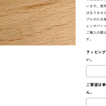
います。使
はなりませ
プルのため
ォンやパソ
ご購入の際
す。
ラッピング
い。
ご要望は事
ん。