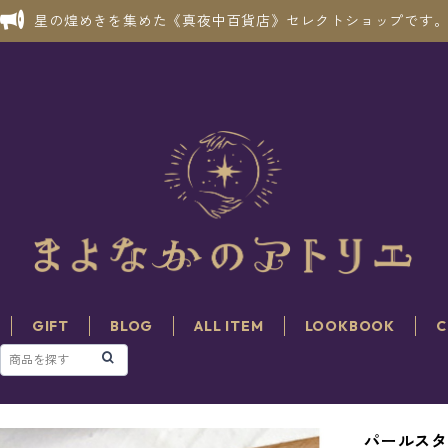
星の煌めきを集めた《真夜中百貨店》セレクトショップです
GIFT
BLOG
ALL ITEM
LOOKBOOK
C
パールス