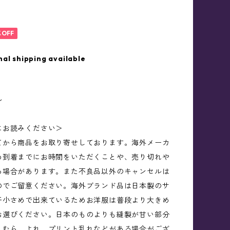
%OFF
nal shipping available
ル
にお読みください＞
てから商品をお取り寄せしております。海外メーカ
め到着までにお時間をいただくことや、売り切れや
る場合があります。また不良品以外のキャンセルは
のでご留意ください。海外ブランド品は日本製のサ
干小さめで出来ているためお洋服は普段より大きめ
お選びください。日本のものよりも縫製が甘い部分
、むら、よれ、プリント乱れなどがある場合がござ