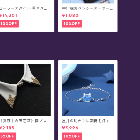
セーラースタイル 星スタッ
宇宙探索ペンケース・ポー
ズ ショートブーツ(全3色)
チ(全4色)
¥14,301
¥1,080
10%OFF
10%OFF
《真夜中の宝石箱》襟ブロ
星月の明かりに期待を灯す
ーチ/カラータックピン(2個
ネコの腕飾り(ブレスレット)
¥2,185
¥3,996
セット/全5色)
5%OFF
10%OFF