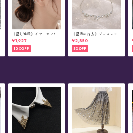
《星灯連環》イヤーカフ/イ
《星蝶の行方》ブレスレッ
ヤークリップ/イヤリング(片
ト(全2色)
¥1,927
¥2,850
耳用)
10%OFF
5%OFF