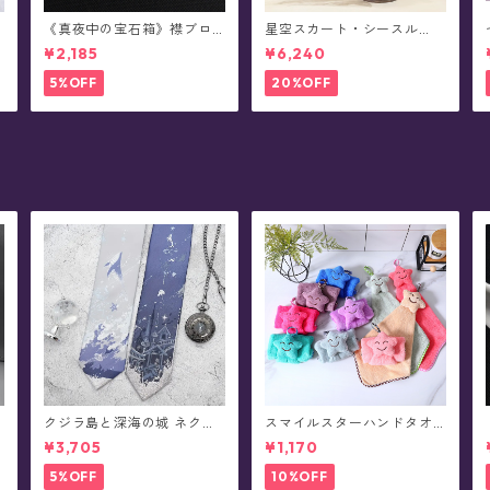
《真夜中の宝石箱》襟ブロ
星空スカート・シースル
ーチ/カラータックピン(2個
ー・ チュール - Alpheratz
¥2,185
¥6,240
)
セット/全5色)
(全3色x3種)
5%OFF
20%OFF
クジラ島と深海の城 ネクタ
スマイルスターハンドタオ
イ/ショートタイ/リボンタ
ル(全10色)
¥3,705
¥1,170
イ/リボン(全8種)
5%OFF
10%OFF