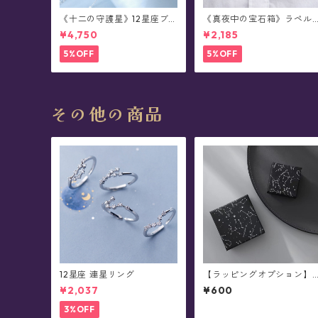
《十二の守護星》12星座ブ
《真夜中の宝石箱》ラペル
レスレット
ブローチ(襟ブローチ)/チェ
¥4,750
¥2,185
ーン付きタックピン(全78種
5%OFF
5%OFF
その他の商品
12星座 連星リング
【ラッピングオプション】
アクセサリー用ギフトボッ
¥2,037
¥600
クス※単品購入不可
3%OFF