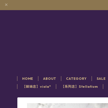
HOME
ABOUT
CATEGORY
SALE
【姉妹店】viola*
【系列店】Stellatium