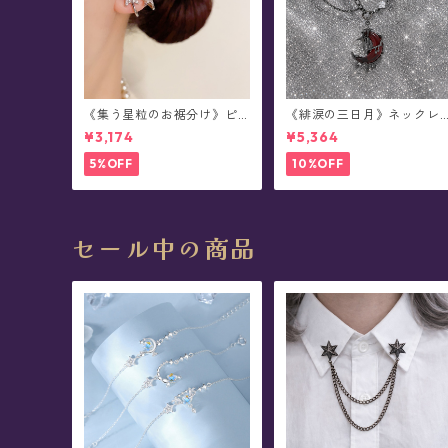
《集う星粒のお裾分け》ピ
《緋涙の三日月》ネックレ
アス
ス
¥3,174
¥5,364
5%OFF
10%OFF
セール中の商品