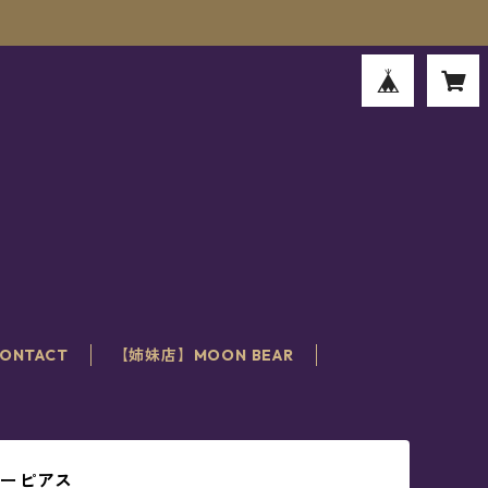
。
ONTACT
【姉妹店】MOON BEAR
ターピアス