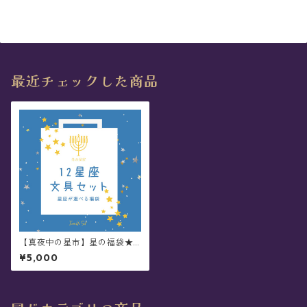
最近チェックした商品
【真夜中の星市】星の福袋★1
2星座&文具 - Twinkle Set(数
¥5,000
量限定)