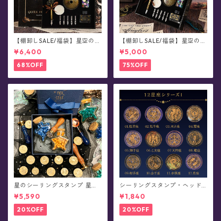
【棚卸しSALE/福袋】星空の羽
【棚卸しSALE/福袋】星空の羽
根ペン・色が選べる《BLIND S
根ペン・ランダム《BLIND ST
¥6,400
¥5,000
TAR》
AR》
68%OFF
75%OFF
星のシーリングスタンプ 星粒
シーリングスタンプ・ヘッド
ワックス スターターセット・
《12星座シリーズI・魔導印》
¥5,590
¥1,840
ギフトボックス (全96柄)
20%OFF
20%OFF