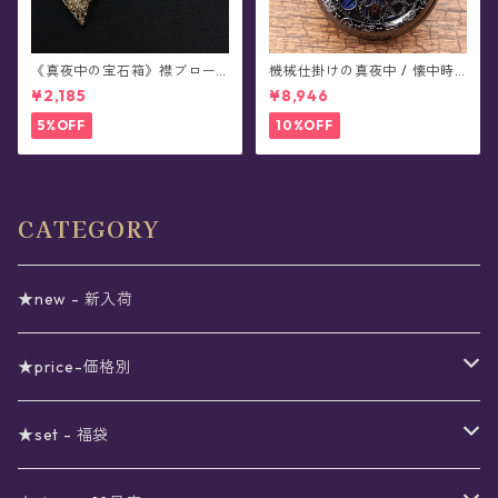
《真夜中の宝石箱》襟ブロー
機械仕掛けの真夜中 / 懐中時
チ/カラータックピン(2個セッ
計(全4色)
¥2,185
¥8,946
ト/全5色)
5%OFF
10%OFF
CATEGORY
★new - 新入荷
★price-価格別
セール
★set - 福袋
真夜中のSALE