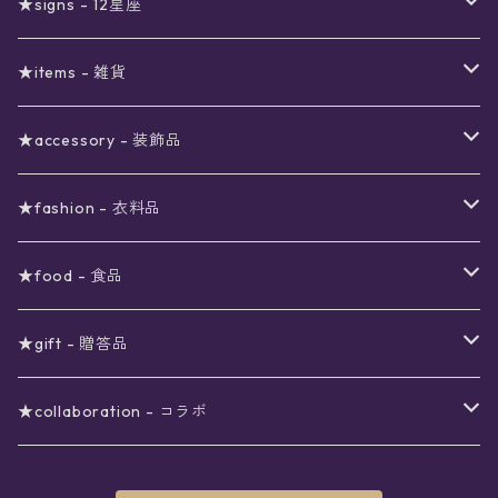
〜1000円
12星座福袋
★signs - 12星座
予約限定SALE
〜2000円
星の市福袋
12星座ギフトセット
★items - 雑貨
ブラックフライデーSALE
〜3000円
ステーショナリー
★accessory - 装飾品
viola*(姉妹ブランド)SALE
ギフトボックス
〜4000円
メイクアップ
ピアス
★fashion - 衣料品
ノート
ネイルカラー
星
〜5000円
ポーチ
イヤリング
ワンピース
★food - 食品
シール
アロマスプレー
月
夜空の星月
星
スター
〜6000円
扇子(うちわ)
ネックレス
トップス
珈琲
★gift - 贈答品
レター
花
月
フラワー
星
ブラウス
〜7000円
インテリア
チョーカー
ボトムス
紅茶
ラッピング用オプション
★collaboration - コラボ
スタンプ
雫
花
レース
月
シャツ
クッション
星
スカート
〜8000円
バス用品
リング
ソックス
緑茶
クリスマスギフト
星喫茶キピア