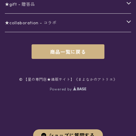
シール
アロマスプレー
月
夜空の星月
星
スター
〜6000円
扇子(うちわ)
ネックレス
トップス
珈琲
★gift - 贈答品
レター
花
月
フラワー
星
ブラウス
〜7000円
インテリア
チョーカー
ボトムス
紅茶
ラッピング用オプション
★collaboration - コラボ
スタンプ
雫
花
レース
月
シャツ
クッション
星
スカート
〜8000円
バス用品
リング
ソックス
緑茶
クリスマスギフト
星喫茶キピア
商品一覧に戻る
カード
果実
動物
リボン
太陽
セーター
タオル
月
パンツ
星
レックウォーマー
〜9000円
マスク
ブレスレット
バッグ
星菓子
バレンタインギフト
Stellatium(姉妹店委託)
インク
雲
鳥
スクール
天体
プルオーバー
タペストリー
月
タイツ
星
ショルダー
prologue passage
JUNK FOOD OPERA
〜10000円
キッチン
ブローチ
ハット
パスタ
母の日ギフト
MOON BEAR(姉妹店委託)
© 【星の専門店★通販サイト】《まよなかのアトリエ》
ペン
リボン
Powered by
雫
ロリィタ
宇宙
Tシャツ
収納ケース
太陽
ニーハイソックス
月
リュック
ラスク
ノーコピーライトガール
マグカップ
星
ニット
ぬいぐるみ
10001円〜
キーホルダー
時計
シューズ
焼き菓子
ホワイトデーギフト
viola*(姉妹店委託)
消しゴム
ハート
雲
ユニコーン
星座
スウェット
時計
煌めき
ハイソックス
太陽
トート
パン
サーモタンブラー
月
ベレー
バッグ
ストラップ
懐中時計
サンダル
クッキー/サブレ
ワンピース
ケース
ピンブローチ
ネクタイ
新星生活応援
Lady,Twinkle☆
ボールペン
くま
リボン
クラゲ
銀河
パーカー
マット
宇宙
クルーソックス
星座
ハンド
チョコレート
キャンドル
花
キャップ
バッグチャーム
腕時計
パンプス
フィナンシェ
アクセサリー
缶
ネクタイ
本
バッグチャーム
セットアップ
父の日ギフト
クリエイター
ショップに質問する