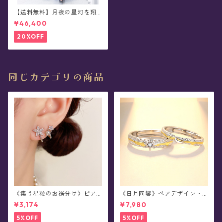
【送料無料】月夜の星河を翔
ける天馬ドレス(マキシ)
¥46,400
20%OFF
同じカテゴリの商品
《集う星粒のお裾分け》ピア
《日月同響》ペアデザイン・
ス
シルバーリング
¥3,174
¥7,980
5%OFF
5%OFF