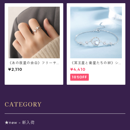
《あの夜星の余白》フリーサ
《冥王星と衛星たちの絆》シ
イズ・リング
ルバーブレスレット
¥2,110
¥4,410
10%OFF
CATEGORY
★new - 新入荷