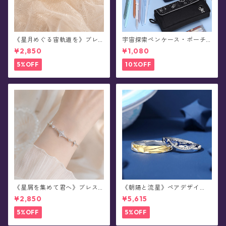
《星月めぐる宙軌道を》ブレ
宇宙探索ペンケース・ポーチ
スレット
(全4色)
¥2,850
¥1,080
5%OFF
10%OFF
《星屑を集めて君へ》ブレス
《朝陽と流星》ペアデザイ
レット(全2色)
ン・リング
¥2,850
¥5,615
5%OFF
5%OFF