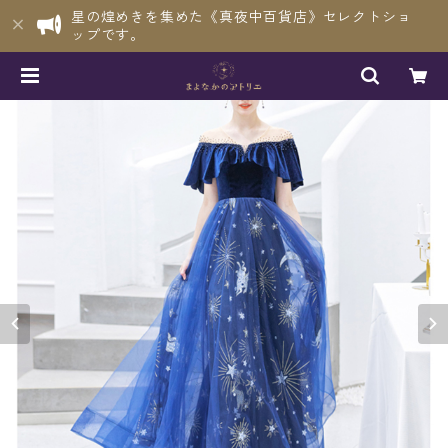
星の煌めきを集めた《真夜中百貨店》セレクトショ
ップです。