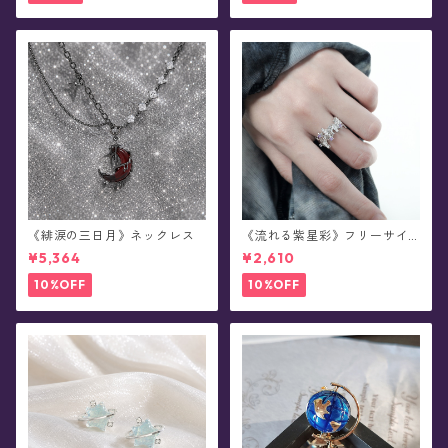
《緋涙の三日月》ネックレス
《流れる紫星彩》フリーサイ
ズ・リング
¥5,364
¥2,610
10%OFF
10%OFF