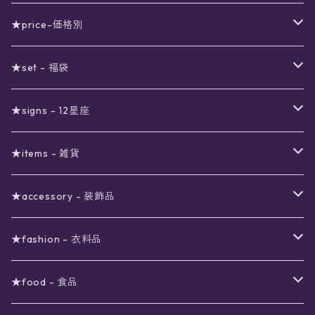
★price-価格別
セール
★set - 福袋
真夜中のSALE
〜1000円
12星座福袋
★signs - 12星座
予約限定SALE
〜2000円
星の市福袋
12星座ギフトセット
★items - 雑貨
ブラックフライデーSALE
〜3000円
ステーショナリー
★accessory - 装飾品
viola*(姉妹ブランド)SALE
ギフトボックス
〜4000円
メイクアップ
ピアス
★fashion - 衣料品
ノート
ネイルカラー
星
〜5000円
ポーチ
イヤリング
ワンピース
★food - 食品