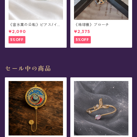
《宙氷菓の公転》ピアス/イヤ
《地球儀》ブローチ
リング
¥2,090
¥2,375
5%OFF
5%OFF
セール中の商品