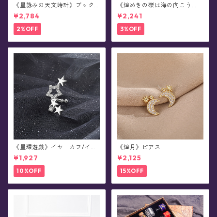
《星詠みの天文時計》ブック
《煌めきの礫は海の向こう
マーカー(全3種)
へ》フリーサイズ・リング
¥2,784
¥2,241
2%OFF
3%OFF
《星環遊戯》イヤーカフ/イヤ
《煌月》ピアス
ークリップ/イヤリング(片耳
¥1,927
¥2,125
用)
10%OFF
15%OFF