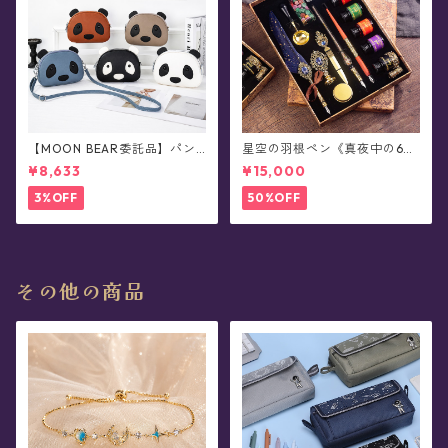
【MOON BEAR委託品】パン
星空の羽根ペン《真夜中の6彩
ダさん・レザーショルダーバ
星魔法団》ガラスペン・イン
¥8,633
¥15,000
ッグ/ポシェット
クセット(シーリングスタンプ
付き/全8色)0011
3%OFF
50%OFF
その他の商品