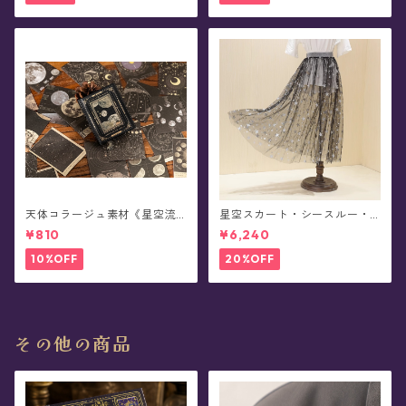
天体コラージュ素材《星空流
星空スカート・シースルー・
光》豆本型ペーパー(60枚入)
チュール - Alpheratz(全3色x
¥810
¥6,240
3種)
10%OFF
20%OFF
その他の商品