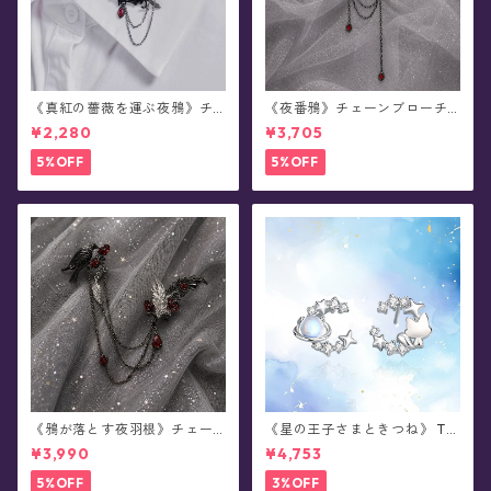
《真紅の薔薇を運ぶ夜鴉》チ
《夜番鴉》チェーンブローチ/
ェーンブローチ/襟ブローチ
襟ブローチ
¥2,280
¥3,705
5%OFF
5%OFF
《鴉が落とす夜羽根》チェー
《星の王子さまときつね》 Th
ンブローチ/襟ブローチ
e Little Prince 星と結ぶ絆 シ
¥3,990
¥4,753
ルバーピアス/イヤリング
5%OFF
3%OFF