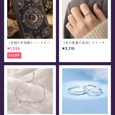
《月相の天球帳》ハードカバ
《あの夜星の余白》フリーサ
ーノート
イズ・リング
¥1,330
¥2,110
5%OFF