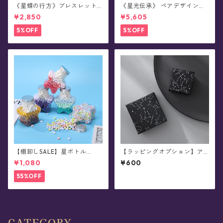
《星蝶の行方》ブレスレット
《星光伝承》 ペアデザイン・
(全2色)
蓄光シルバーリング(全2種)
¥2,850
¥5,605
5%OFF
5%OFF
【棚卸しSALE】星ボトル
【ラッピングオプション】ア
(小)・シーリングスタンプ用✴︎
クセサリー用ギフトボックス
¥1,080
¥600
星粒ワックス《真夜中に閉じ
※単品購入不可
込めた星彩》星ボトルセット
55%OFF
CATEGORY