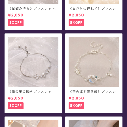
《星蝶の行方》ブレスレット
《星ひとつ連れて》ブレスレ
(全2色)
ット
¥2,850
¥2,850
5%OFF
5%OFF
《胸の奥の瞬きブレスレッ
《空の海を流る鰭》ブレスレ
ト》ブレスレット(全2色)
ット
¥2,850
¥2,850
5%OFF
5%OFF