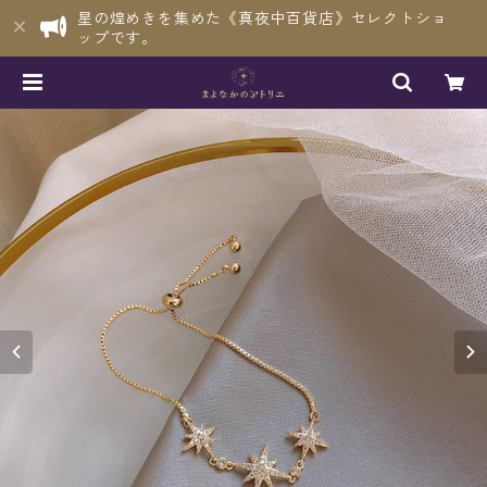
星の煌めきを集めた《真夜中百貨店》セレクトショ
ップです。