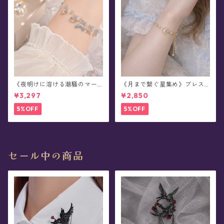
《夜明けに溶ける潮騒のマー
《月まで繋ぐ星集め》ブレス
メイド》ブレスレット(全2色)
レット(全2色)
¥3,297
¥2,850
5%OFF
5%OFF
セール中の商品