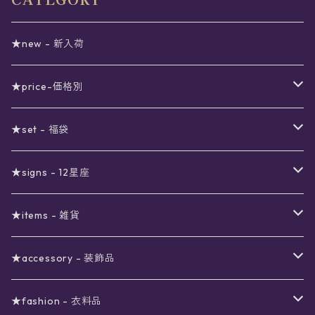
★new - 新入荷
★price-価格別
セール
★set - 福袋
真夜中のSALE
〜1000円
12星座福袋
★signs - 12星座
予約限定SALE
〜2000円
星の市福袋
12星座ギフトセット
★items - 雑貨
ブラックフライデーSALE
〜3000円
ステーショナリー
★accessory - 装飾品
viola*(姉妹ブランド)SALE
ギフトボックス
〜4000円
メイクアップ
ピアス
★fashion - 衣料品