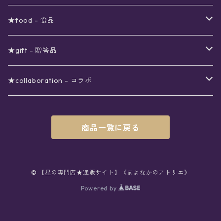
ノート
ネイルカラー
星
〜5000円
ポーチ
イヤリング
ワンピース
★food - 食品
シール
アロマスプレー
月
夜空の星月
星
スター
〜6000円
扇子(うちわ)
ネックレス
トップス
珈琲
★gift - 贈答品
レター
花
月
フラワー
星
ブラウス
〜7000円
インテリア
チョーカー
ボトムス
紅茶
ラッピング用オプション
★collaboration - コラボ
スタンプ
雫
花
レース
月
シャツ
クッション
星
スカート
〜8000円
バス用品
リング
ソックス
緑茶
クリスマスギフト
星喫茶キピア
商品一覧に戻る
カード
果実
動物
リボン
太陽
セーター
タオル
月
パンツ
星
レックウォーマー
〜9000円
マスク
ブレスレット
バッグ
星菓子
バレンタインギフト
Stellatium(姉妹店委託)
インク
雲
鳥
スクール
天体
プルオーバー
タペストリー
月
タイツ
星
ショルダー
prologue passage
JUNK FOOD OPERA
〜10000円
キッチン
ブローチ
ハット
パスタ
母の日ギフト
MOON BEAR(姉妹店委託)
© 【星の専門店★通販サイト】《まよなかのアトリエ》
ペン
リボン
Powered by
雫
ロリィタ
宇宙
Tシャツ
収納ケース
太陽
ニーハイソックス
月
リュック
ラスク
ノーコピーライトガール
マグカップ
星
ニット
ぬいぐるみ
10001円〜
キーホルダー
時計
シューズ
焼き菓子
ホワイトデーギフト
viola*(姉妹店委託)
消しゴム
ハート
雲
ユニコーン
星座
スウェット
時計