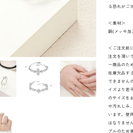
る恐れがご
＜素材＞
銅(メッキ加
＜ご注文前
注文を頂い
ー商品のた
在庫欠品す
できません
イズより若
のサイズを
や汚れしみ
います。使
はなりませ
プルのため