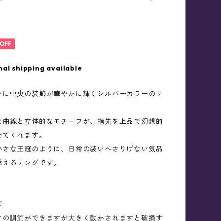
OFF
nal shipping available
ンに中央の装飾が華やかに輝くシルバーカラーのリ
な曲線と立体的なモチーフが、指先を上品で幻想的
せてくれます。
小さな王冠のように、日常の装いへさりげない気品
添えるリングです。
ズ
さの調節ができますが大きく動かされますと破損す