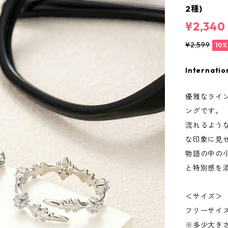
2種)
¥2,340
¥2,599
10%
Internatio
優雅なライ
ングです。
流れるよう
な印象に見
物語の中の
と特別感を
＜サイズ＞
フリーサイ
※多少大き