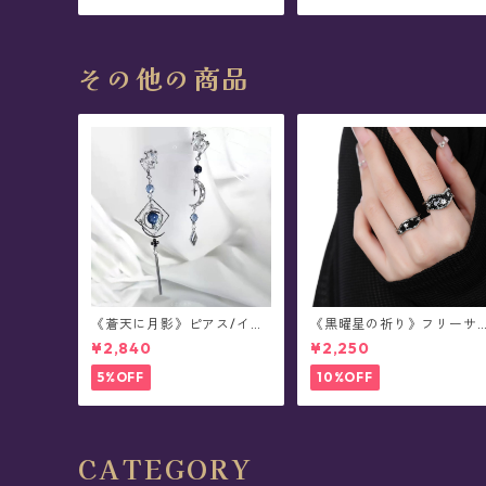
その他の商品
《蒼天に月影》ピアス/イヤ
《黒曜星の祈り》フリーサ
リング
イズ・リング(全2種)
¥2,840
¥2,250
5%OFF
10%OFF
CATEGORY