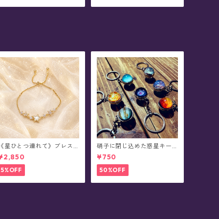
《星ひとつ連れて》ブレス
硝子に閉じ込めた惑星キー
レット
ホルダー
¥2,850
¥750
5%OFF
50%OFF