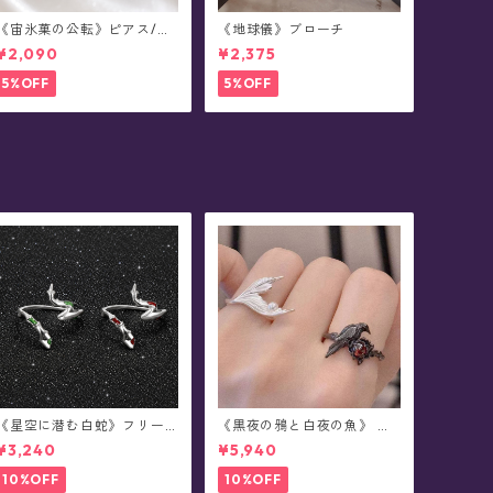
《宙氷菓の公転》ピアス/イ
《地球儀》ブローチ
ヤリング
¥2,090
¥2,375
5%OFF
5%OFF
《星空に潜む白蛇》フリー
《黒夜の鴉と白夜の魚》 ペ
サイズ・リング
アデザイン・リング
¥3,240
¥5,940
10%OFF
10%OFF