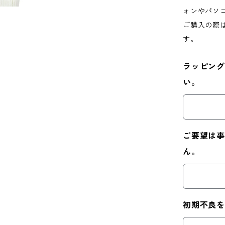
ォンやパソ
ご購入の際
す。
ラッピング
い。
ご要望は事
ん。
初期不良を