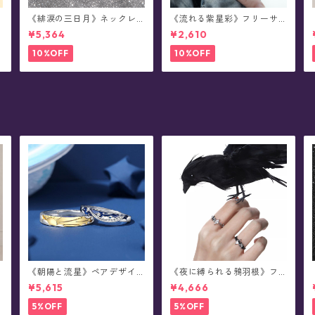
《緋涙の三日月》ネックレ
《流れる紫星彩》フリーサ
ス
イズ・リング
¥5,364
¥2,610
10%OFF
10%OFF
《朝陽と流星》ペアデザイ
《夜に縛られる鴉羽根》フ
x
ン・リング
リーサイズ・リング
¥5,615
¥4,666
5%OFF
5%OFF