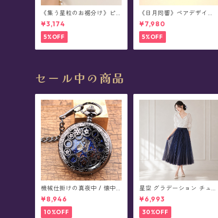
《集う星粒のお裾分け》ピ
《日月同響》ペアデザイ
アス
ン・シルバーリング
¥3,174
¥7,980
5%OFF
5%OFF
セール中の商品
機械仕掛けの真夜中 / 懐中
星空 グラデーション チュー
時計(全4色)
ル プリーツ スカート - Pro
¥8,946
¥6,993
ima(全4色)
10%OFF
30%OFF