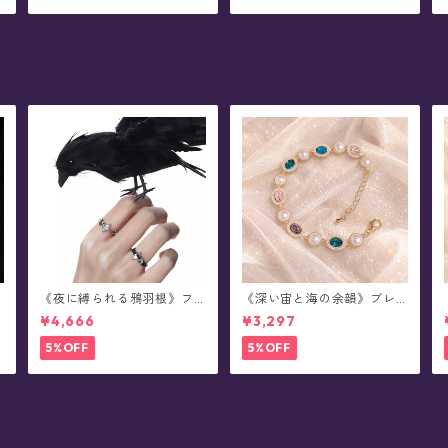
《夜に縛られる鴉羽根》フ
《深い宙と海の余韻》ブレ
リーサイズ・リング
スレット
¥4,666
¥3,297
5%OFF
5%OFF