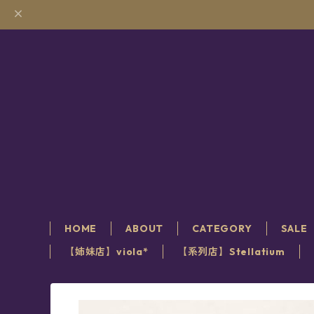
HOME
ABOUT
CATEGORY
SALE
【姉妹店】viola*
【系列店】Stellatium