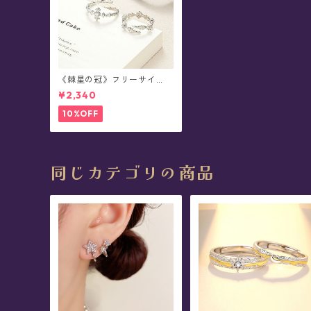
《棘星の冠》フリーサイ
ズ・ペアデザイン・リング
¥2,340
(全2種)
10%OFF
同じカテゴリの商品