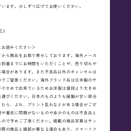
ざいます。少しずつ広げてお使いください。
工)
にお読みください＞
てから商品をお取り寄せしております。海外メーカ
め到着までにお時間をいただくことや、売り切れや
る場合があります。また不良品以外のキャンセルは
のでご留意ください。海外ブランド品は日本製のサ
干小さめで出来ているためお洋服は普段より大きめ
お選びください。日本のものよりも縫製が甘い部分
、むら、よれ、プリント乱れなどがある場合がござ
用や着衣に問題がないものや多少のものは不良品と
んので予めご了承ください。掲載の商品写真はサン
実際の商品と細部が異なる場合もあり、スマートフ