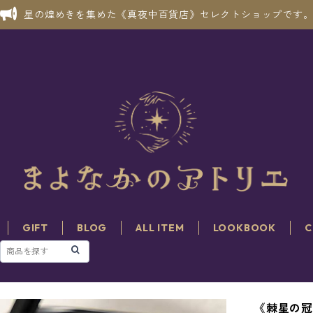
星の煌めきを集めた《真夜中百貨店》セレクトショップです
GIFT
BLOG
ALL ITEM
LOOKBOOK
C
《棘星の冠