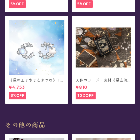
5%OFF
5%OFF
《星の王子さまときつね》 Th
天体コラージュ素材《星空流
e Little Prince 星と結ぶ絆 シ
光》豆本型ペーパー(60枚入)
¥4,753
¥810
ルバーピアス/イヤリング
3%OFF
10%OFF
その他の商品