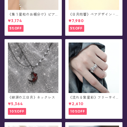
《集う星粒のお裾分け》ピア
《日月同響》ペアデザイン・
ス
シルバーリング
¥3,174
¥7,980
5%OFF
5%OFF
《緋涙の三日月》ネックレス
《流れる紫星彩》フリーサイ
ズ・リング
¥5,364
¥2,610
10%OFF
10%OFF