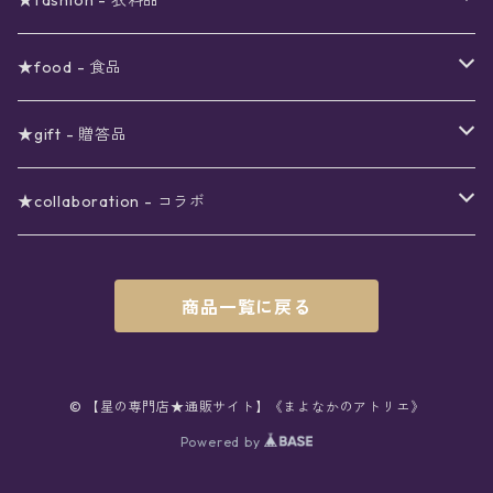
★fashion - 衣料品
ノート
ネイルカラー
星
〜5000円
ポーチ
イヤリング
ワンピース
★food - 食品
シール
アロマスプレー
月
夜空の星月
星
スター
〜6000円
扇子(うちわ)
ネックレス
トップス
珈琲
★gift - 贈答品
レター
花
月
フラワー
星
ブラウス
〜7000円
インテリア
チョーカー
ボトムス
紅茶
ラッピング用オプション
★collaboration - コラボ
スタンプ
雫
花
レース
月
シャツ
クッション
星
スカート
〜8000円
バス用品
リング
ソックス
緑茶
クリスマスギフト
星喫茶キピア
商品一覧に戻る
カード
果実
動物
リボン
太陽
セーター
タオル
月
パンツ
星
レックウォーマー
〜9000円
マスク
ブレスレット
バッグ
星菓子
バレンタインギフト
Stellatium(姉妹店委託)
インク
雲
鳥
スクール
天体
プルオーバー
タペストリー
月
タイツ
星
ショルダー
prologue passage
JUNK FOOD OPERA
〜10000円
キッチン
ブローチ
ハット
パスタ
母の日ギフト
MOON BEAR(姉妹店委託)
© 【星の専門店★通販サイト】《まよなかのアトリエ》
ペン
リボン
Powered by
雫
ロリィタ
宇宙
Tシャツ
収納ケース
太陽
ニーハイソックス
月
リュック
ラスク
ノーコピーライトガール
マグカップ
星
ニット
ぬいぐるみ
10001円〜
キーホルダー
時計
シューズ
焼き菓子
ホワイトデーギフト
viola*(姉妹店委託)