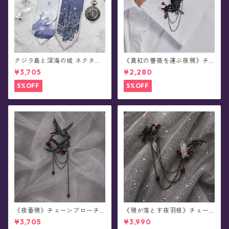
クジラ島と深海の城 ネクタイ/
《真紅の薔薇を運ぶ夜鴉》チ
ショートタイ/リボンタイ/リボ
ェーンブローチ/襟ブローチ
¥3,705
¥2,280
ン(全8種)
5%OFF
5%OFF
《夜番鴉》チェーンブローチ/
《鴉が落とす夜羽根》チェー
襟ブローチ
ンブローチ/襟ブローチ
¥3,705
¥3,990