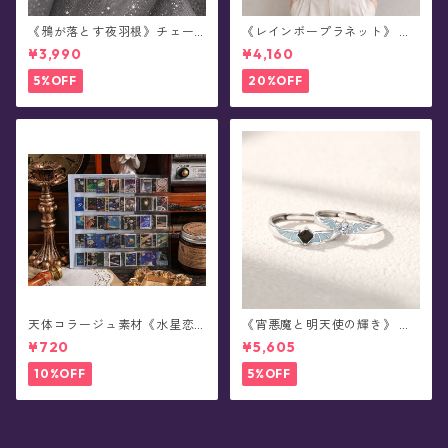
《鴉が落とす夜羽根》チェー
《レインボープラネット》 虹
ンブローチ/襟ブローチ
色の惑星Tシャツ(半袖/全11色)
¥3,990
¥4,160
5%OFF
20%OFF
天体コラージュ素材《水星恋
《宵悪魔と明天使の輝き》 ペ
序》ステッカー(8シート)
アデザイン・蓄光シルバーリ
¥720
¥5,605
ング(全2種)
10%OFF
5%OFF