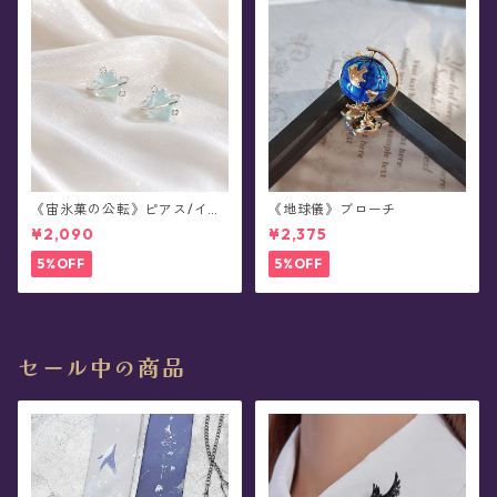
《宙氷菓の公転》ピアス/イヤ
《地球儀》ブローチ
リング
¥2,090
¥2,375
5%OFF
5%OFF
セール中の商品