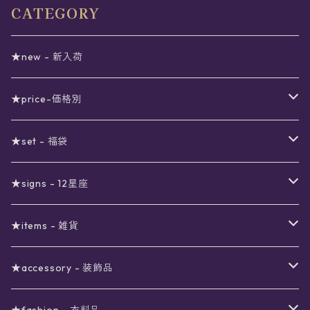
CATEGORY
★new - 新入荷
★price-価格別
セール
★set - 福袋
真夜中のSALE
〜1000円
12星座福袋
★signs - 12星座
予約限定SALE
〜2000円
星の市福袋
12星座ギフトセット
★items - 雑貨
ブラックフライデーSALE
〜3000円
ステーショナリー
★accessory - 装飾品
viola*(姉妹ブランド)SALE
ギフトボックス
〜4000円
メイクアップ
ピアス