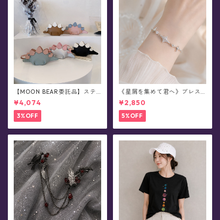
【MOON BEAR委託品】ステ
《星屑を集めて君へ》ブレス
ゴサウルス・恐竜ショルダー
レット(全2色)
¥4,074
¥2,850
バッグ・レトロカラー/ポシェ
ット
3%OFF
5%OFF