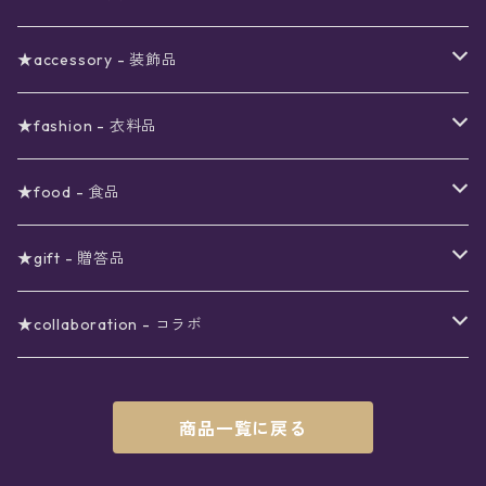
ブラックフライデーSALE
〜3000円
ステーショナリー
★accessory - 装飾品
viola*(姉妹ブランド)SALE
ギフトボックス
〜4000円
メイクアップ
ピアス
★fashion - 衣料品
ノート
ネイルカラー
星
〜5000円
ポーチ
イヤリング
ワンピース
★food - 食品
シール
アロマスプレー
月
夜空の星月
星
スター
〜6000円
扇子(うちわ)
ネックレス
トップス
珈琲
★gift - 贈答品
レター
花
月
フラワー
星
ブラウス
〜7000円
インテリア
チョーカー
ボトムス
紅茶
ラッピング用オプション
★collaboration - コラボ
スタンプ
雫
花
レース
月
シャツ
クッション
星
スカート
〜8000円
バス用品
リング
ソックス
緑茶
クリスマスギフト
星喫茶キピア
商品一覧に戻る
カード
果実
動物
リボン
太陽
セーター
タオル
月
パンツ
星
レックウォーマー
〜9000円
マスク
ブレスレット
バッグ
星菓子
バレンタインギフト
Stellatium(姉妹店委託)