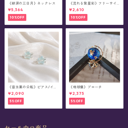
《緋涙の三日月》ネックレス
《流れる紫星彩》フリーサイ
ズ・リング
¥5,364
¥2,610
10%OFF
10%OFF
《宙氷菓の公転》ピアス/イヤ
《地球儀》ブローチ
リング
¥2,090
¥2,375
5%OFF
5%OFF
セール中の商品