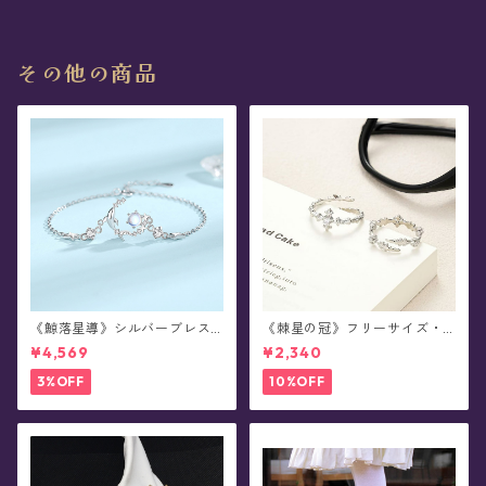
その他の商品
《鯨落星導》シルバーブレス
《棘星の冠》フリーサイズ・
レット
ペアデザイン・リング(全2種)
¥4,569
¥2,340
3%OFF
10%OFF