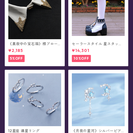
《真夜中の宝石箱》襟ブロー
セーラースタイル 星スタッズ
チ/カラータックピン(2個セッ
ショートブーツ(全3色)
¥2,185
¥14,301
ト/全5色)
5%OFF
10%OFF
12星座 連星リング
《月夜の星河》シルバーピア