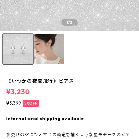
1
/2
《いつかの夜間飛行》ピアス
¥3,230
¥3,399
5%OFF
International shipping available
夜更けの空にひとすじの軌道を描くような星モチーフのピア