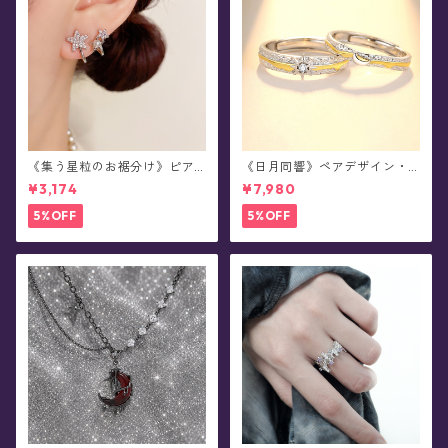
《集う星粒のお裾分け》ピア
《日月同響》ペアデザイン・
ス
シルバーリング
¥3,174
¥7,980
5%OFF
5%OFF