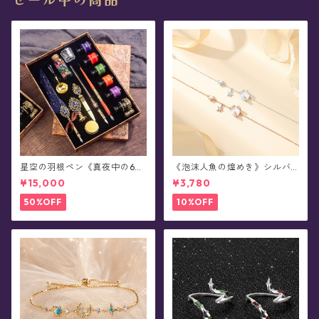
星空の羽根ペン《真夜中の6彩
《泡沫人魚の煌めき》シルバ
星魔法団》ガラスペン・イン
ーブレスレット
¥15,000
¥3,780
クセット(シーリングスタンプ
付き/全8色)0011
50%OFF
10%OFF