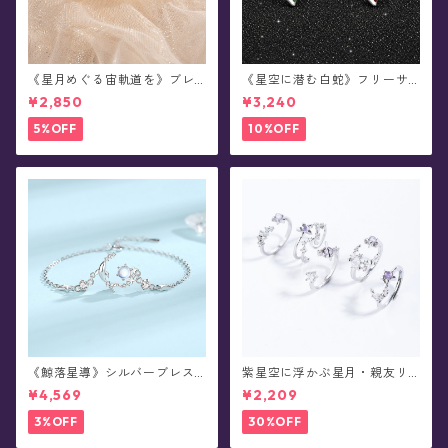
《星月めぐる宙軌道を》ブレ
《星空に潜む白蛇》フリーサ
スレット
イズ・リング
¥2,850
¥3,240
5%OFF
10%OFF
《鯨落星導》シルバーブレス
紫星空に浮かぶ星月・親友リ
レット
ング
¥4,569
¥2,209
3%OFF
30%OFF