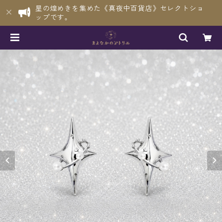
星の煌めきを集めた《真夜中百貨店》セレクトショ
ップです。