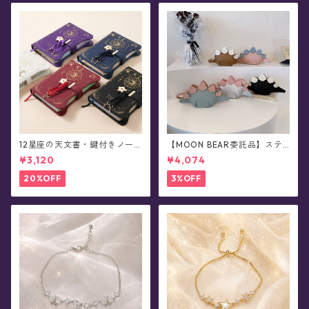
12星座の天文書・鍵付きノー
【MOON BEAR委託品】ステ
ト/日記帳(全5色)
ゴサウルス・恐竜ショルダー
¥3,120
¥4,074
バッグ・レトロカラー/ポシェ
ット
20%OFF
3%OFF