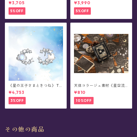
襟ブローチ
ンブローチ/襟ブローチ
¥3,705
¥3,990
5%OFF
5%OFF
《星の王子さまときつね》 Th
天体コラージュ素材《星空流
e Little Prince 星と結ぶ絆 シ
光》豆本型ペーパー(60枚入)
¥4,753
¥810
ルバーピアス/イヤリング
3%OFF
10%OFF
その他の商品