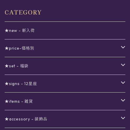
CATEGORY
★new - 新入荷
★price-価格別
セール
★set - 福袋
真夜中のSALE
〜1000円
12星座福袋
★signs - 12星座
予約限定SALE
〜2000円
星の市福袋
12星座ギフトセット
★items - 雑貨
ブラックフライデーSALE
〜3000円
ステーショナリー
★accessory - 装飾品