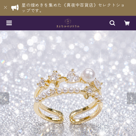
星の煌めきを集めた《真夜中百貨店》セレクトショ
ップです。