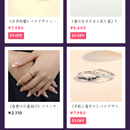
《日月同響》ペアデザイン・
《星の王子さまと巡り星》The
シルバーリング
Little Prince ペアデザイン・
¥7,980
¥5,605
シルバーリング(全2種)
5%OFF
5%OFF
《夜更けの星結び》フリーサ
《月影と星灯り》ペアデザイ
イズ・リング
ン・シルバーリング
¥2,110
¥7,980
5%OFF