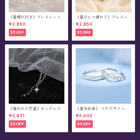
《星蝶の行方》ブレスレット
《星ひとつ連れて》ブレスレ
(全2色)
ット
¥2,850
¥2,850
5%OFF
5%OFF
《憧れの六芒星》ネックレス
《星光伝承》 ペアデザイン・
蓄光シルバーリング(全2種)
¥2,831
¥5,605
5%OFF
5%OFF