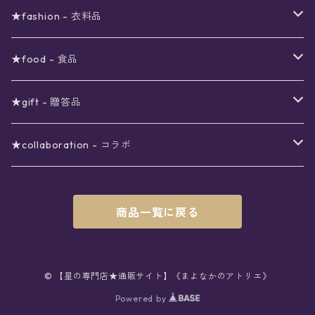
viola*(姉妹ブランド)SALE
ギフトボックス
〜4000円
メイクアップ
ピアス
★fashion - 衣料品
ノート
ネイルカラー
星
〜5000円
ポーチ
イヤリング
ワンピース
★food - 食品
シール
アロマスプレー
月
夜空の星月
星
スター
〜6000円
扇子(うちわ)
ネックレス
トップス
珈琲
★gift - 贈答品
レター
花
月
フラワー
星
ブラウス
〜7000円
インテリア
チョーカー
ボトムス
紅茶
ラッピング用オプション
★collaboration - コラボ
スタンプ
雫
花
レース
月
シャツ
クッション
星
スカート
〜8000円
バス用品
リング
ソックス
緑茶
クリスマスギフト
星喫茶キピア
商品一覧に戻る
カード
果実
動物
リボン
太陽
セーター
タオル
月
パンツ
星
レックウォーマー
〜9000円
マスク
ブレスレット
バッグ
星菓子
バレンタインギフト
Stellatium(姉妹店委託)
インク
雲
鳥
スクール
天体
プルオーバー
タペストリー
月
タイツ
星
ショルダー
prologue passage
JUNK FOOD OPERA
〜10000円
キッチン
ブローチ
ハット
パスタ
母の日ギフト
MOON BEAR(姉妹店委託)
© 【星の専門店★通販サイト】《まよなかのアトリエ》
ペン
リボン
Powered by
雫
ロリィタ
宇宙
Tシャツ
収納ケース
太陽
ニーハイソックス
月
リュック
ラスク
ノーコピーライトガール
マグカップ
星
ニット
ぬいぐるみ