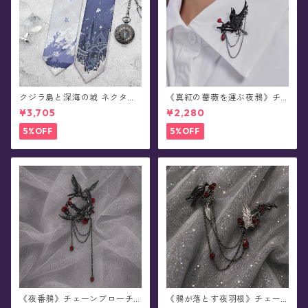
クジラ島と深海の城 ネクタイ/
《真紅の薔薇を運ぶ夜鴉》チ
ショートタイ/リボンタイ/リボ
ェーンブローチ/襟ブローチ
¥3,705
¥2,280
ン(全8種)
5%OFF
5%OFF
《夜番鴉》チェーンブローチ/
《鴉が落とす夜羽根》チェー