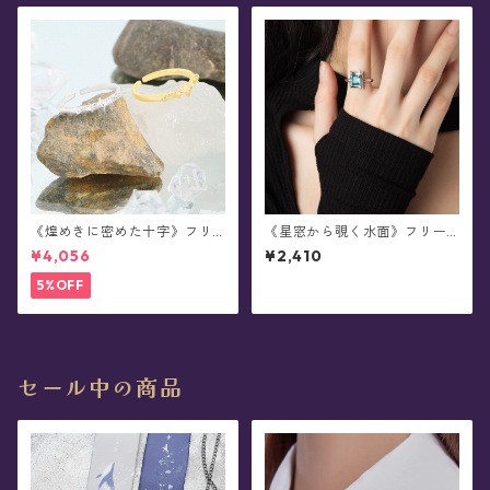
《煌めきに密めた十字》フリ
《星窓から覗く水面》フリー
ーサイズ・ シルバーリング
サイズ・リング(全2色)
¥4,056
¥2,410
5%OFF
セール中の商品