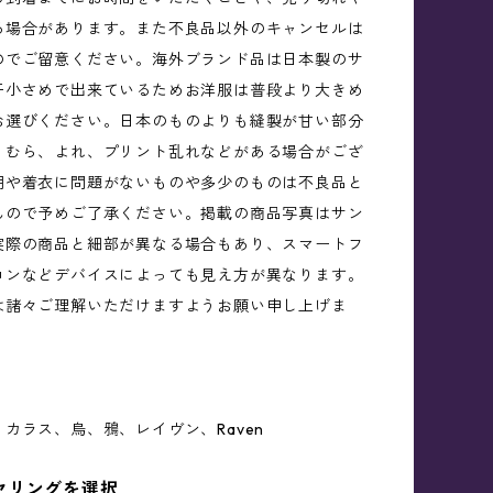
る場合があります。また不良品以外のキャンセルは
のでご留意ください。海外ブランド品は日本製のサ
干小さめで出来ているためお洋服は普段より大きめ
お選びください。日本のものよりも縫製が甘い部分
、むら、よれ、プリント乱れなどがある場合がござ
用や着衣に問題がないものや多少のものは不良品と
んので予めご了承ください。掲載の商品写真はサン
実際の商品と細部が異なる場合もあり、スマートフ
コンなどデバイスによっても見え方が異なります。
は諸々ご理解いただけますようお願い申し上げま
カラス、烏、鴉、レイヴン、Raven
ヤリングを選択