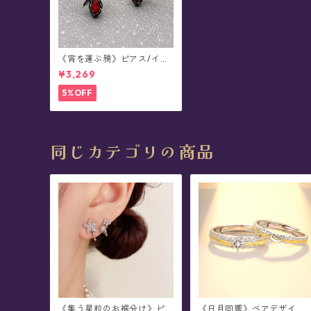
《宵を運ぶ鴉》ピアス/イヤ
リング
¥3,269
5%OFF
同じカテゴリの商品
《集う星粒のお裾分け》ピ
《日月同響》ペアデザイ