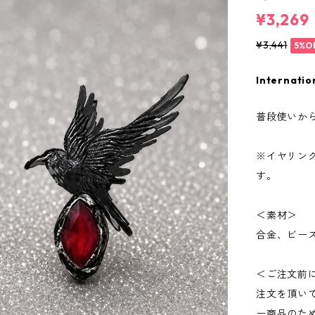
¥3,269
¥3,441
5%O
Internatio
普段使いか
※イヤリン
す。
＜素材＞
合金、ビー
＜ご注文前
注文を頂い
ー商品のた