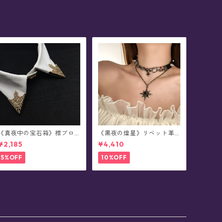
《真夜中の宝石箱》襟ブロ
《黒夜の煌星》リベット革Y
ーチ/カラータックピン(2個
2Kチョーカー/ネックレス
¥2,185
¥4,410
セット/全5色)
5%OFF
10%OFF