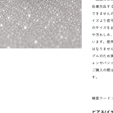
在庫欠品す
できません
イズより若
のサイズを
や汚れしみ
います。使
はなりませ
プルのため
ォンやパソ
ご購入の際
す。
検索ワード：
ピアス/イ