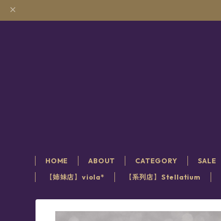
HOME
ABOUT
CATEGORY
SALE
【姉妹店】viola*
【系列店】Stellatium