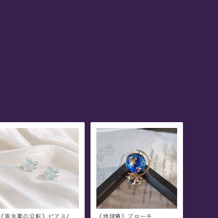
《宙氷菓の公転》ピアス/イ
《地球儀》ブローチ