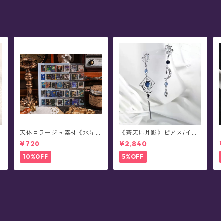
天体コラージュ素材《水星
《蒼天に月影》ピアス/イヤ
恋序》ステッカー(8シート)
リング
¥720
¥2,840
10%OFF
5%OFF