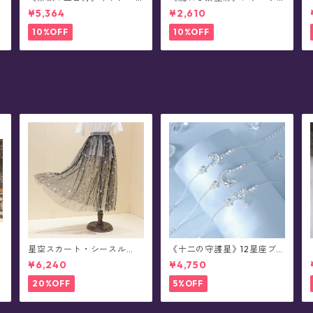
ス
イズ・リング
¥5,364
¥2,610
10%OFF
10%OFF
星空スカート・シースル
《十二の守護星》12星座ブ
枚
ー・ チュール - Alpheratz
レスレット
¥6,240
¥4,750
(全3色x3種)
20%OFF
5%OFF