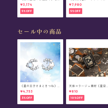
アス
ン・シルバーリング
¥3,174
¥7,980
5%OFF
5%OFF
セール中の商品
《星の王子さまときつね》 T
天体コラージュ素材《星空
he Little Prince 星と結ぶ絆
流光》豆本型ペーパー(60
¥4,753
¥810
シルバーピアス/イヤリング
入)
3%OFF
10%OFF