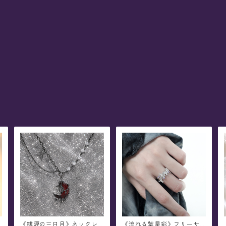
《緋涙の三日月》ネックレ
《流れる紫星彩》フリーサ