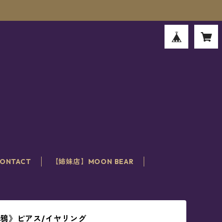
。
ONTACT
【姉妹店】MOON BEAR
鴉》ピアス/イヤリング