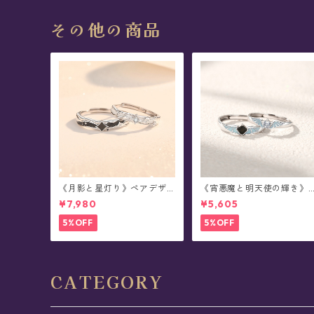
その他の商品
《月影と星灯り》ペアデザ
《宵悪魔と明天使の輝き》
イン・シルバーリング
ペアデザイン・蓄光シルバ
¥7,980
¥5,605
ーリング(全2種)
5%OFF
5%OFF
CATEGORY