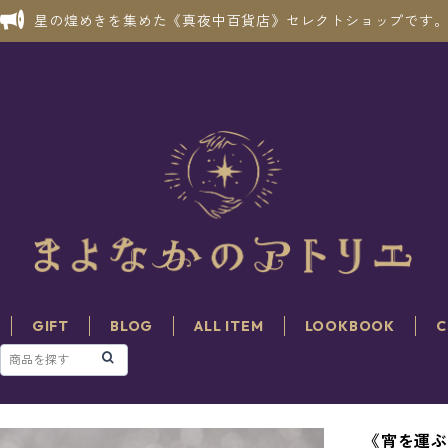
星の煌めきを集めた《真夜中百貨店》セレクトショップです
GIFT
BLOG
ALL ITEM
LOOKBOOK
C
《宵を運ぶ