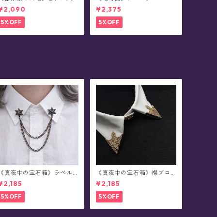
ヤリング
¥2,090
¥2,375
5%OFF
5%OFF
《真夜中の宝石箱》ラペル
《真夜中の宝石箱》襟ブロ
ブローチ(襟ブローチ)/チェ
ーチ/カラータックピン(2個
¥2,185
¥2,185
ーン付きタックピン(全78種)
セット/全5色)
5%OFF
5%OFF