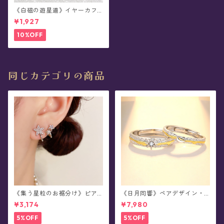
《白磁の遊星道》イヤーカフ/
イヤークリップ/イヤリング(片
¥1,927
耳用)
10%OFF
同じカテゴリの商品
《集う星粒のお裾分け》ピア
《日月同響》ペアデザイン・
ス
シルバーリング
¥3,174
¥7,980
5%OFF
5%OFF