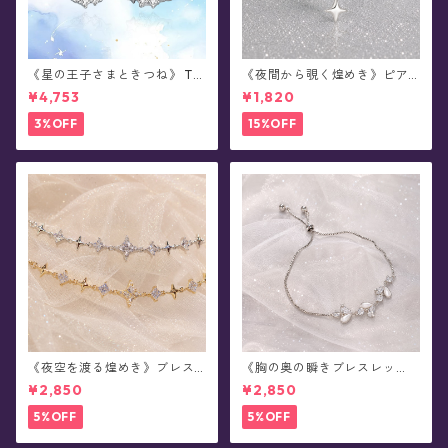
《星の王子さまときつね》 Th
《夜間から覗く煌めき》ピア
e Little Prince 星と結ぶ絆 シ
ス(片耳用)
¥4,753
¥1,820
ルバーピアス/イヤリング
3%OFF
15%OFF
《夜空を渡る煌めき》ブレス
《胸の奥の瞬きブレスレッ
レット(全2色)
ト》ブレスレット(全2色)
¥2,850
¥2,850
5%OFF
5%OFF