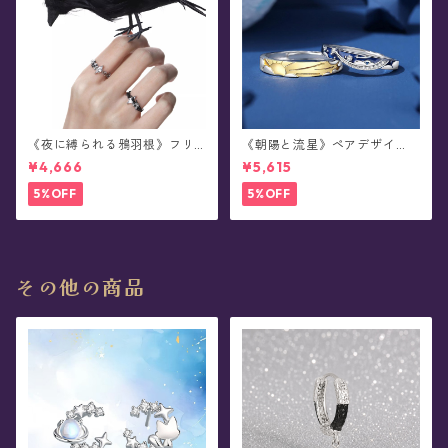
《夜に縛られる鴉羽根》フリ
《朝陽と流星》ペアデザイ
ーサイズ・リング
ン・リング
¥4,666
¥5,615
5%OFF
5%OFF
その他の商品