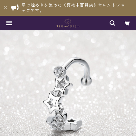
星の煌めきを集めた《真夜中百貨店》セレクトショ
ップです。