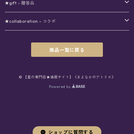
アロマスプレー
月
夜空の星月
星
スター
〜6000円
扇子(うちわ)
ネックレス
トップス
珈琲
★gift - 贈答品
レター
花
月
フラワー
星
ブラウス
〜7000円
インテリア
チョーカー
ボトムス
紅茶
ラッピング用オプション
★collaboration - コラボ
スタンプ
雫
花
レース
月
シャツ
クッション
星
スカート
〜8000円
バス用品
リング
ソックス
緑茶
クリスマスギフト
星喫茶キピア
商品一覧に戻る
カード
果実
動物
リボン
太陽
セーター
タオル
月
パンツ
星
レックウォーマー
〜9000円
マスク
ブレスレット
バッグ
星菓子
バレンタインギフト
Stellatium(姉妹店委託)
インク
雲
鳥
スクール
天体
プルオーバー
タペストリー
月
タイツ
星
ショルダー
prologue passage
JUNK FOOD OPERA
〜10000円
キッチン
ブローチ
ハット
パスタ
母の日ギフト
MOON BEAR(姉妹店委託)
© 【星の専門店★通販サイト】《まよなかのアトリエ》
ペン
リボン
Powered by
雫
ロリィタ
宇宙
Tシャツ
収納ケース
太陽
ニーハイソックス
月
リュック
ラスク
ノーコピーライトガール
マグカップ
星
ニット
ぬいぐるみ
10001円〜
キーホルダー
時計
シューズ
焼き菓子
ホワイトデーギフト
viola*(姉妹店委託)
消しゴム
ハート
雲
ユニコーン
星座
スウェット
時計
煌めき
ハイソックス
太陽
トート
パン
サーモタンブラー
月
ベレー
バッグ
ストラップ
懐中時計
サンダル
クッキー/サブレ
ワンピース
ケース
ピンブローチ
ネクタイ
新星生活応援
Lady,Twinkle☆
ボールペン
くま
リボン
クラゲ
銀河
パーカー
マット
宇宙
クルーソックス
星座
ハンド
チョコレート
キャンドル
花
キャップ
バッグチャーム
腕時計
パンプス
フィナンシェ
アクセサリー
缶
ネクタイ
本
バッグチャーム
セットアップ
父の日ギフト
クリエイター
ショップに質問する