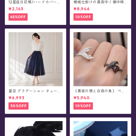
12星座日記帳/ハードカバーノ
機械仕掛けの真夜中 / 懐中時
ート - planet marble
計(全4色)
¥2,145
¥8,946
45%OFF
10%OFF
星空 グラデーション チュール
《黒夜の鴉と白夜の魚》 ペア
プリーツ スカート - Proxima
デザイン・リング
¥6,993
¥5,940
(全4色)
30%OFF
10%OFF