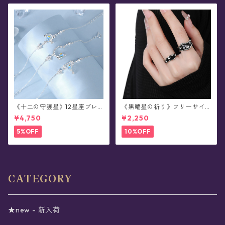
《十二の守護星》12星座ブレ
《黒曜星の祈り》フリーサイ
スレット
ズ・リング(全2種)
¥4,750
¥2,250
5%OFF
10%OFF
CATEGORY
★new - 新入荷