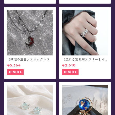
《緋涙の三日月》ネックレス
《流れる紫星彩》フリーサイ
ズ・リング
¥5,364
¥2,610
10%OFF
10%OFF