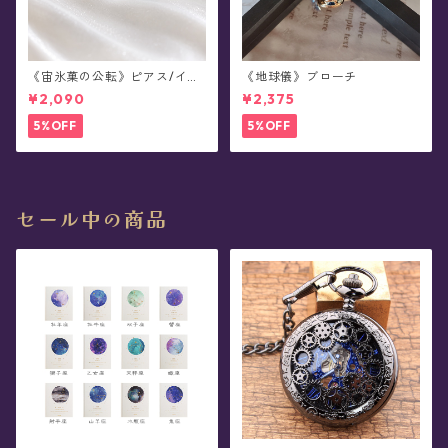
《宙氷菓の公転》ピアス/イヤ
《地球儀》ブローチ
リング
¥2,090
¥2,375
5%OFF
5%OFF
セール中の商品