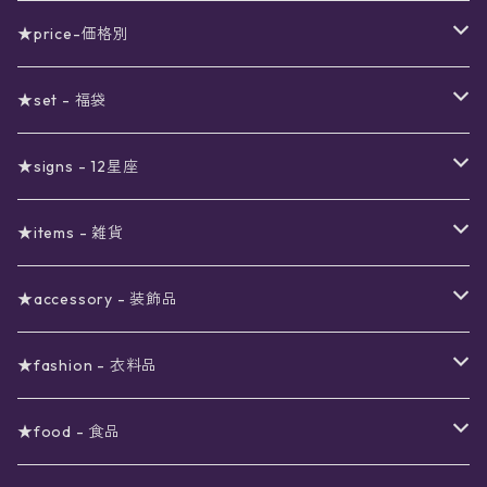
★price-価格別
セール
★set - 福袋
真夜中のSALE
〜1000円
12星座福袋
★signs - 12星座
予約限定SALE
〜2000円
星の市福袋
12星座ギフトセット
★items - 雑貨
ブラックフライデーSALE
〜3000円
ステーショナリー
★accessory - 装飾品
viola*(姉妹ブランド)SALE
ギフトボックス
〜4000円
メイクアップ
ピアス
★fashion - 衣料品
ノート
ネイルカラー
星
〜5000円
ポーチ
イヤリング
ワンピース
★food - 食品
シール