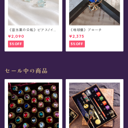
《宙氷菓の公転》ピアス/イヤ
《地球儀》ブローチ
リング
¥2,090
¥2,375
5%OFF
5%OFF
セール中の商品