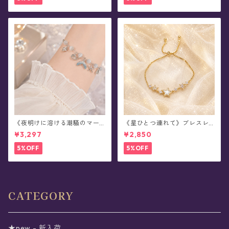
《夜明けに溶ける潮騒のマー
《星ひとつ連れて》ブレスレ
メイド》ブレスレット(全2色)
ット
¥3,297
¥2,850
5%OFF
5%OFF
CATEGORY
★new - 新入荷