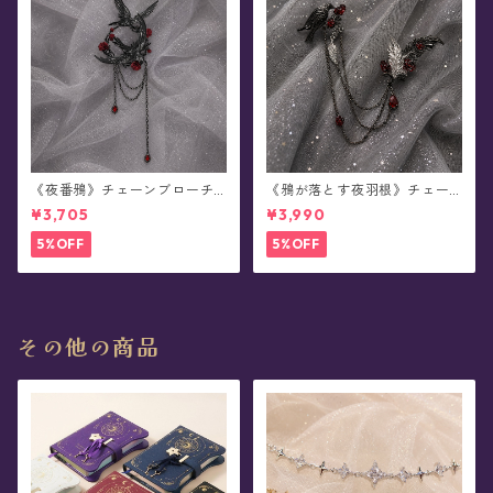
《夜番鴉》チェーンブローチ/
《鴉が落とす夜羽根》チェー
襟ブローチ
ンブローチ/襟ブローチ
¥3,705
¥3,990
5%OFF
5%OFF
その他の商品