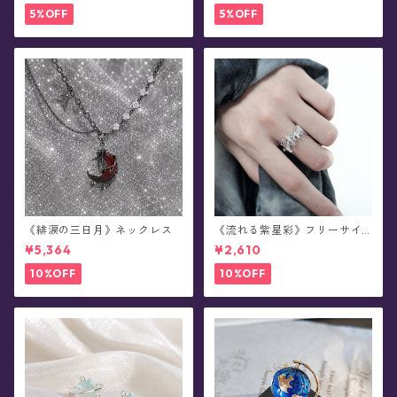
5%OFF
5%OFF
《緋涙の三日月》ネックレス
《流れる紫星彩》フリーサイ
ズ・リング
¥5,364
¥2,610
10%OFF
10%OFF