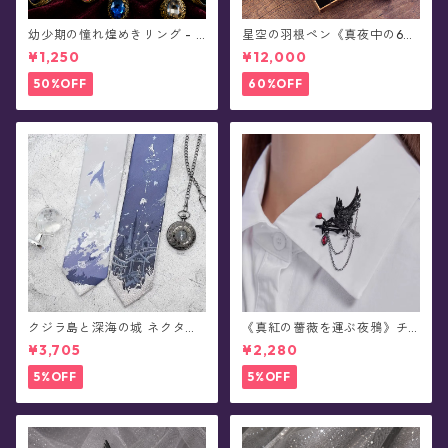
幼少期の憧れ煌めきリング - S
星空の羽根ペン《真夜中の6彩
irius★真夜中の星まつり★
星魔法団》ガラスペン・イン
¥1,250
¥12,000
クセット(シーリングスタンプ
付き/全8色)0011
50%OFF
60%OFF
クジラ島と深海の城 ネクタイ/
《真紅の薔薇を運ぶ夜鴉》チ
ショートタイ/リボンタイ/リボ
ェーンブローチ/襟ブローチ
¥3,705
¥2,280
ン(全8種)
5%OFF
5%OFF