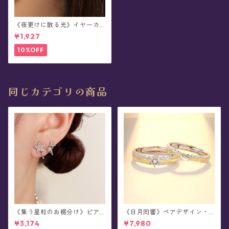
《夜更けに散る光》イヤーカ
フ/イヤークリップ/イヤリング
¥1,927
(片耳用)
10%OFF
同じカテゴリの商品
《集う星粒のお裾分け》ピア
《日月同響》ペアデザイン・
ス
シルバーリング
¥3,174
¥7,980