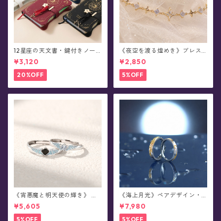
12星座の天文書・鍵付きノー
《夜空を渡る煌めき》ブレス
ト/日記帳(全5色)
レット(全2色)
¥3,120
¥2,850
20%OFF
5%OFF
《宵悪魔と明天使の輝き》 ペ
《海上月光》ペアデザイン・
アデザイン・蓄光シルバーリ
シルバーリング
¥5,605
¥7,980
ング(全2種)
5%OFF
5%OFF