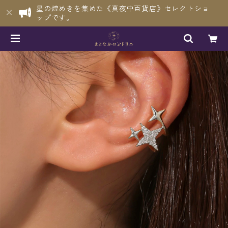
星の煌めきを集めた《真夜中百貨店》セレクトショ
ップです。