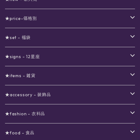
★price-価格別
セール
★set - 福袋
真夜中のSALE
〜1000円
12星座福袋
★signs - 12星座
予約限定SALE
〜2000円
星の市福袋
12星座ギフトセット
★items - 雑貨
ブラックフライデーSALE
〜3000円
ステーショナリー
★accessory - 装飾品
viola*(姉妹ブランド)SALE
ギフトボックス
〜4000円
メイクアップ
ピアス
★fashion - 衣料品
ノート
ネイルカラー
星
〜5000円
ポーチ
イヤリング
ワンピース
★food - 食品