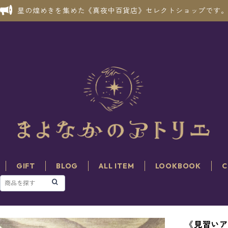
星の煌めきを集めた《真夜中百貨店》セレクトショップです
GIFT
BLOG
ALL ITEM
LOOKBOOK
C
《見習いア