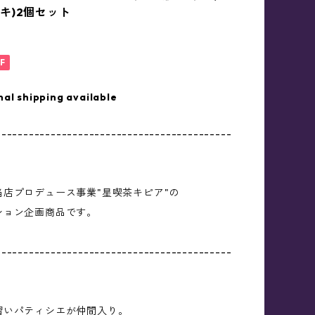
キ)2個セット
F
nal shipping available
-------------------------------------------
当店プロデュース事業"星喫茶キピア"の
ション企画商品です。
-------------------------------------------
習いパティシエが仲間入り。