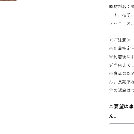
原材料名：
ート、柚子
レハロース
＜ご注意＞
※到着指定
※到着後に
ず当店まで
※食品のた
ん。長期不
合の返金は
ご要望は事
ん。