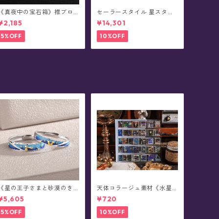
《真夜中の宝石箱》襟ブロ
セーラースタイル 星スタッ
ーチ/カラータックピン(2個
ズ ショートブーツ(全3色)
¥2,185
¥14,301
セット/全5色)
5%OFF
10%OFF
《星の王子さまと砂漠のき
天体コラージュ素材《水星
つね》The Little Prince ペ
恋序》ステッカー(8シート)
¥5,605
¥720
アデザイン・シルバーリン
グ(全2種)
5%OFF
10%OFF