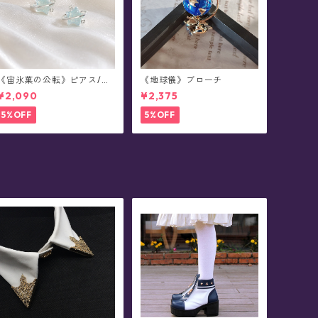
《宙氷菓の公転》ピアス/イ
《地球儀》ブローチ
ヤリング
¥2,090
¥2,375
5%OFF
5%OFF