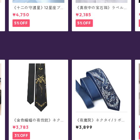
《十二の守護星》12星座ブ
《真夜中の宝石箱》ラペル
レスレット
ブローチ(襟ブローチ)/チェ
¥4,750
¥2,185
ーン付きタックピン(全78種)
5%OFF
5%OFF
《金色蝙蝠の夜伐銃》ネク
《夜鷹院》ネクタイ/リボン
タイ
(全6種)
¥3,783
¥3,899
3%OFF