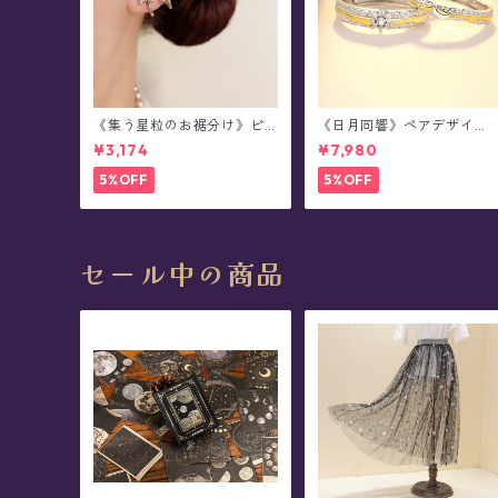
《集う星粒のお裾分け》ピ
《日月同響》ペアデザイ
アス
ン・シルバーリング
¥3,174
¥7,980
5%OFF
5%OFF
セール中の商品