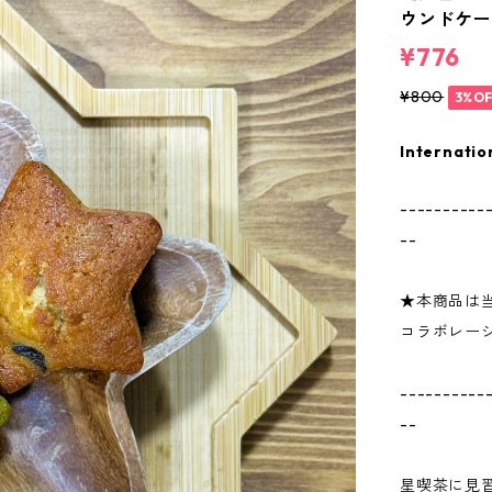
ウンドケー
¥776
¥800
3%OF
Internatio
----------
--
★本商品は
コラボレー
----------
--
星喫茶に見