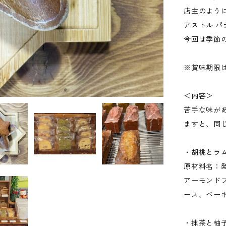
店主のよう
アストル 
今回は季節
※賞味期限
＜内容＞
苦手な味が
ますと、同
・胡桃とラ
原材料名：
アーモンド
ース、ベー
・抹茶と柚