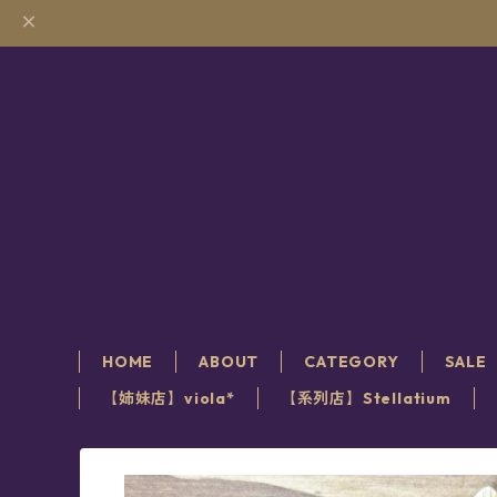
HOME
ABOUT
CATEGORY
SALE
【姉妹店】viola*
【系列店】Stellatium