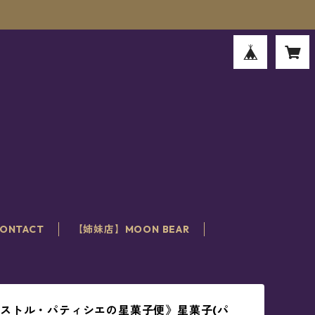
。
ONTACT
【姉妹店】MOON BEAR
ストル・パティシエの星菓子便》星菓子(パ