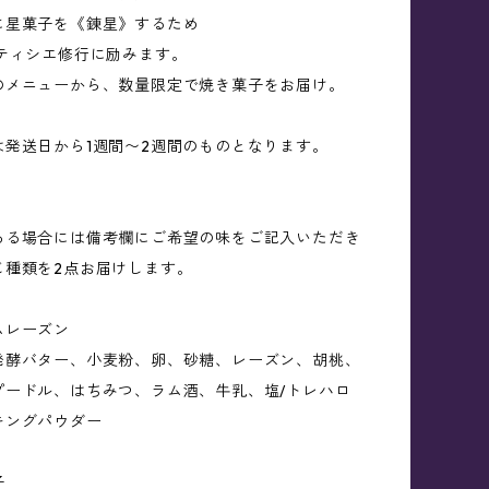
に星菓子を《錬星》するため
パティシエ修行に励みます。
のメニューから、数量限定で焼き菓子をお届け。
は発送日から1週間〜2週間のものとなります。
ある場合には備考欄にご希望の味をご記入いただき
じ種類を2点お届けします。
ムレーズン
発酵バター、小麦粉、卵、砂糖、レーズン、胡桃、
プードル、はちみつ、ラム酒、牛乳、塩/トレハロ
キングパウダー
子