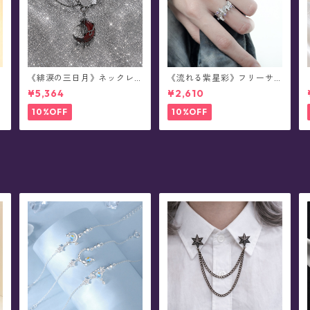
《緋涙の三日月》ネックレ
《流れる紫星彩》フリーサ
ス
イズ・リング
¥5,364
¥2,610
10%OFF
10%OFF