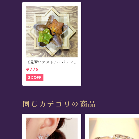
《見習いアストル・パティ
シエの星菓子便》星菓子(パ
¥776
ウンドケーキ)2個セット
3%OFF
同じカテゴリの商品