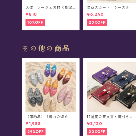
天体コラージュ素材《星空
星空スカート・シースル
流光》豆本型ペーパー(60枚
ー・ チュール - Alpheratz
¥810
¥6,240
入)
(全3色x3種)
10%OFF
20%OFF
その他の商品
【即納品】《憧れの煌め
12星座の天文書・鍵付きノ
き》スタージェリージュエ
ート/日記帳(全5色)
¥1,988
¥3,120
ル・サンダル(全7色)
29%OFF
20%OFF