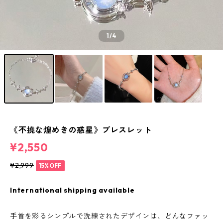
1
/4
《不撓な煌めきの惑星》ブレスレット
¥2,550
¥2,999
15%OFF
International shipping available
手首を彩るシンプルで洗練されたデザインは、どんなファッ