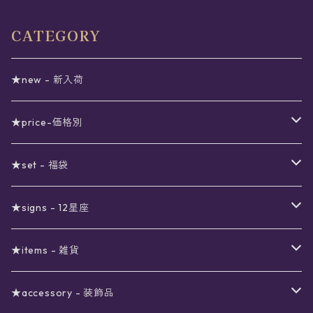
CATEGORY
★new - 新入荷
★price-価格別
セール
★set - 福袋
真夜中のSALE
〜1000円
12星座福袋
★signs - 12星座
予約限定SALE
〜2000円
星の市福袋
12星座ギフトセット
★items - 雑貨
ブラックフライデーSALE
〜3000円
ステーショナリー
★accessory - 装飾品