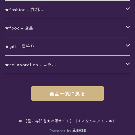
viola*(姉妹ブランド)SALE
ギフトボックス
〜4000円
メイクアップ
ピアス
★fashion - 衣料品
ノート
ネイルカラー
星
〜5000円
ポーチ
イヤリング
ワンピース
★food - 食品
シール
アロマスプレー
月
夜空の星月
星
スター
〜6000円
扇子(うちわ)
ネックレス
トップス
珈琲
★gift - 贈答品
レター
花
月
フラワー
星
ブラウス
〜7000円
インテリア
チョーカー
ボトムス
紅茶
ラッピング用オプション
★collaboration - コラボ
スタンプ
雫
花
レース
月
シャツ
クッション
星
スカート
〜8000円
バス用品
リング
ソックス
緑茶
クリスマスギフト
星喫茶キピア
商品一覧に戻る
カード
果実
動物
リボン
太陽
セーター
タオル
月
パンツ
星
レックウォーマー
〜9000円
マスク
ブレスレット
バッグ
星菓子
バレンタインギフト
Stellatium(姉妹店委託)
インク
雲
鳥
スクール
天体
プルオーバー
タペストリー
月
タイツ
星
ショルダー
prologue passage
JUNK FOOD OPERA
〜10000円
キッチン
ブローチ
ハット
パスタ
母の日ギフト
MOON BEAR(姉妹店委託)
© 【星の専門店★通販サイト】《まよなかのアトリエ》
ペン
リボン
Powered by
雫
ロリィタ
宇宙
Tシャツ
収納ケース
太陽
ニーハイソックス