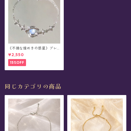
《不撓な煌めきの惑星》ブレ
スレット
¥2,550
15%OFF
同じカテゴリの商品