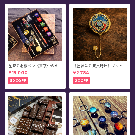
星空の羽根ペン《真夜中の6彩
《星詠みの天文時計》ブック
星魔法団》ガラスペン・イン
マーカー(全3種)
¥15,000
¥2,784
クセット(シーリングスタンプ
付き/全8色)0011
50%OFF
2%OFF