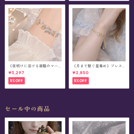
《夜明けに溶ける潮騒のマー
《月まで繋ぐ星集め》ブレス
メイド》ブレスレット(全2色)
レット(全2色)
¥3,297
¥2,850
5%OFF
5%OFF
セール中の商品