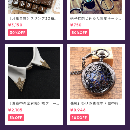
《月相星輝》スタンプ30種セ
硝子に閉じ込めた惑星キーホ
ット
ルダー
¥3,150
¥750
30%OFF
50%OFF
《真夜中の宝石箱》襟ブロー
機械仕掛けの真夜中 / 懐中時
チ/カラータックピン(2個セッ
計(全4色)
¥2,185
¥8,946
ト/全5色)
5%OFF
10%OFF