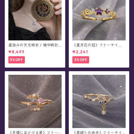
星詠みの天文時計 / 懐中時計
《星月花の冠》フリーサイ
(全4色)
ズ・リング
¥8,493
¥2,241
5%OFF
3%OFF
《月環にほどける星》フリー
《星綴りの余光》フリーサイ