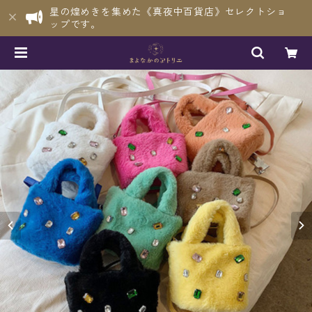
星の煌めきを集めた《真夜中百貨店》セレクトショ
ップです。