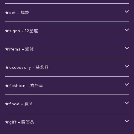
セール
★set - 福袋
真夜中のSALE
〜1000円
12星座福袋
★signs - 12星座
予約限定SALE
〜2000円
星の市福袋
12星座ギフトセット
★items - 雑貨
ブラックフライデーSALE
〜3000円
ステーショナリー
★accessory - 装飾品
viola*(姉妹ブランド)SALE
ギフトボックス
〜4000円
メイクアップ
ピアス
★fashion - 衣料品
ノート
ネイルカラー
星
〜5000円
ポーチ
イヤリング
ワンピース
★food - 食品
シール
アロマスプレー
月
夜空の星月
星
スター
〜6000円
扇子(うちわ)
ネックレス
トップス
珈琲
★gift - 贈答品