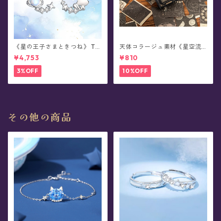
《星の王子さまときつね》 Th
天体コラージュ素材《星空流
e Little Prince 星と結ぶ絆 シ
光》豆本型ペーパー(60枚入)
¥4,753
¥810
ルバーピアス/イヤリング
3%OFF
10%OFF
その他の商品