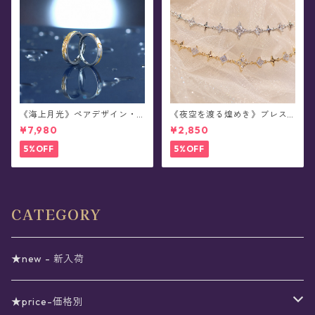
《海上月光》ペアデザイン・
《夜空を渡る煌めき》ブレス
シルバーリング
レット(全2色)
¥7,980
¥2,850
5%OFF
5%OFF
CATEGORY
★new - 新入荷
★price-価格別