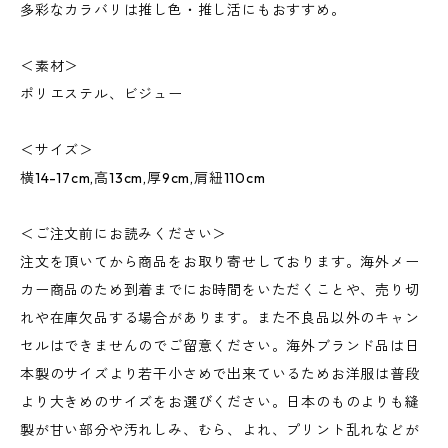
多彩なカラバリは推し色・推し活にもおすすめ。
＜素材＞
ポリエステル、ビジュー
＜サイズ＞
横14-17cm,高13cm,厚9cm,肩紐110cm
＜ご注文前にお読みください＞
注文を頂いてから商品をお取り寄せしております。海外メー
カー商品のため到着までにお時間をいただくことや、売り切
れや在庫欠品する場合があります。また不良品以外のキャン
セルはできませんのでご留意ください。海外ブランド品は日
本製のサイズより若干小さめで出来ているためお洋服は普段
より大きめのサイズをお選びください。日本のものよりも縫
製が甘い部分や汚れしみ、むら、よれ、プリント乱れなどが