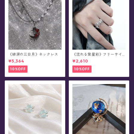
《緋涙の三日月》ネックレス
《流れる紫星彩》フリーサイ
ズ・リング
¥5,364
¥2,610
10%OFF
10%OFF