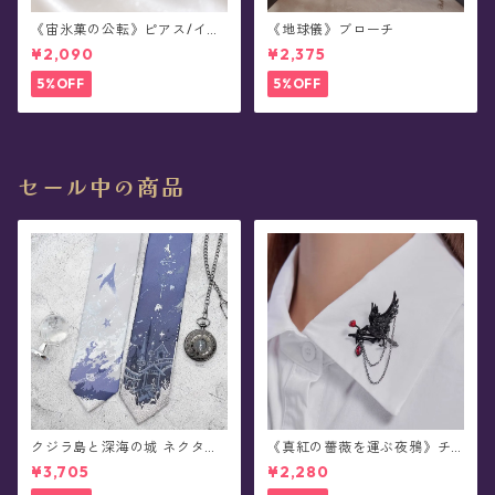
《宙氷菓の公転》ピアス/イヤ
《地球儀》ブローチ
リング
¥2,090
¥2,375
5%OFF
5%OFF
セール中の商品
クジラ島と深海の城 ネクタイ/
《真紅の薔薇を運ぶ夜鴉》チ
ショートタイ/リボンタイ/リボ
ェーンブローチ/襟ブローチ
¥3,705
¥2,280
ン(全8種)