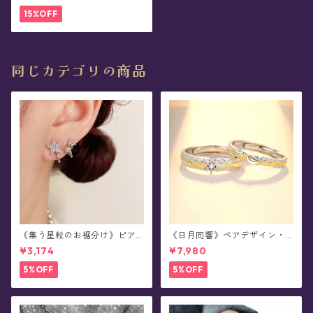
色)
15%OFF
同じカテゴリの商品
《集う星粒のお裾分け》ピア
《日月同響》ペアデザイン・
ス
シルバーリング
¥3,174
¥7,980
5%OFF
5%OFF