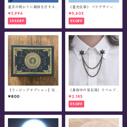
星月の明かりに期待を灯すネ
《星光伝承》 ペアデザイン・
コの腕飾り(ブレスレット)
蓄光シルバーリング(全2種)
¥3,996
¥5,605
10%OFF
5%OFF
【ラッピングオプション】12
《真夜中の宝石箱》ラペルブ
星座の魔法陣ギフトボックス
ローチ(襟ブローチ)/チェーン
¥800
¥2,185
(小・ブラック/ホワイト) ※単
付きタックピン(全78種)
品購入不可
5%OFF